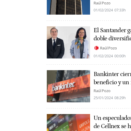
Raúl Pozo
01/02/2024
07:33h
El Santander g
doble diversif
Raúl Pozo
01/02/2024
00:00h
Bankinter cier
beneficio y un
Raúl Pozo
25/01/2024
08:29h
Un especulador 
de Cellnex se 