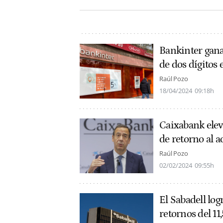
Bankinter gana
de dos dígitos 
Raúl Pozo
18/04/2024
09:18h
Caixabank elev
de retorno al a
Raúl Pozo
02/02/2024
09:55h
El Sabadell log
retornos del 1