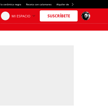
 la cerámica negra
Receta con calamares
Alquiler de habitaciones en España
Créd