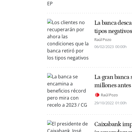
La banca descar
tipos negativos
Raúl Pozo
06/02/2023
00:00h
La gran banca 
millones antes
Raúl Pozo
29/10/2022
01:00h
Caixabank imp