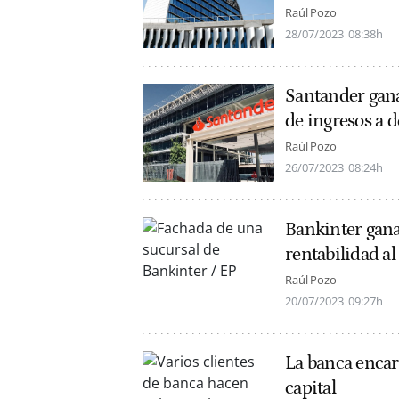
Raúl Pozo
28/07/2023
08:38h
Santander gana
de ingresos a d
Raúl Pozo
26/07/2023
08:24h
Bankinter gana
rentabilidad al
Raúl Pozo
20/07/2023
09:27h
La banca encara
capital