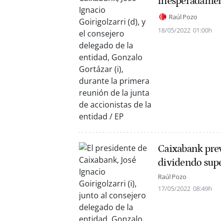
inesperadamen
Raúl Pozo
18/05/2022
01:00h
Caixabank prev
dividendo supe
Raúl Pozo
17/05/2022
08:49h