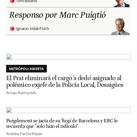
Toni Bolaño
Responso por Marc Puigtió
Ignacio Vidal-Folch
METRÓPOLI ABIERTA
El Prat eliminará el cargo 'a dedo' asignado al
polémico exjefe de la Policía Local, Dosaigües
Arnau Raimundo
Puigdemont se jacta de su 'fuga' de Barcelona y ERC le
recuerda que "solo hizo el ridículo"
Andrea Pacha Röper