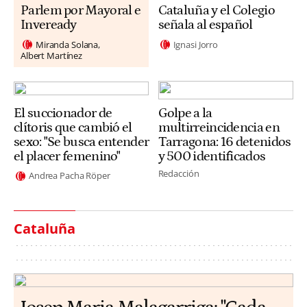
Parlem por Mayoral e
Cataluña y el Colegio
Inveready
señala al español
Miranda Solana
Ignasi Jorro
Albert Martínez
El succionador de
Golpe a la
clítoris que cambió el
multirreincidencia en
sexo: "Se busca entender
Tarragona: 16 detenidos
el placer femenino"
y 500 identificados
Redacción
Andrea Pacha Röper
Cataluña