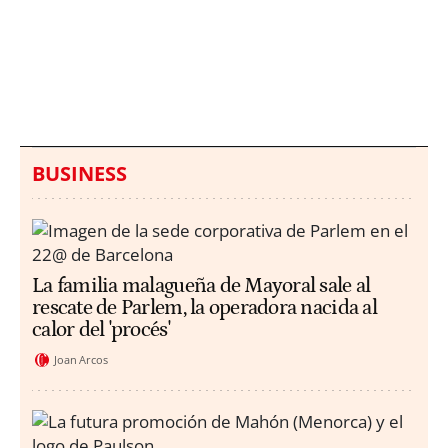
Italia investiga el
Protecció Civil alerta de
hallazgo de bolsas con
un aumento de los
millones en una playa
ahogamientos
de Sicilia
BUSINESS
La familia malagueña de Mayoral sale al
rescate de Parlem, la operadora nacida al
calor del 'procés'
Joan Arcos