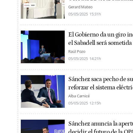
Gerard Mateo
05/05/2025
15:31h
El Gobierno da un giro i
el Sabadell será sometida
Raúl Pozo
05/05/2025
14:21h
Sánchez saca pecho de su
reforzar el sistema eléctr
Alba Carnicé
05/05/2025
12:15h
Sánchez anuncia la apert
decidir el futuro de la O