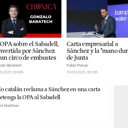
 OPA sobre el Sabadell,
Carta empresarial a
nvertida por Sánchez
Sánchez y la "mano dur
 un circo de embustes
de Junts
alo Baratech
Pablo Planas
5/2025
00:00h
10/05/2025
09:10h
o catalán reclama a Sánchez en una carta
etenga la OPA al Sabadell
rt Martínez