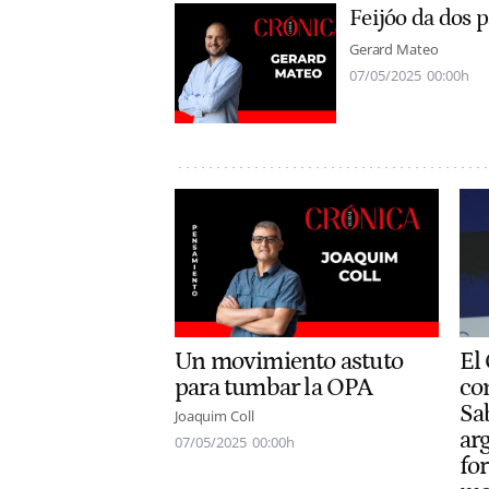
Feijóo da dos p
Gerard Mateo
07/05/2025
00:00h
Un movimiento astuto
El
para tumbar la OPA
co
Sa
Joaquim Coll
ar
07/05/2025
00:00h
for