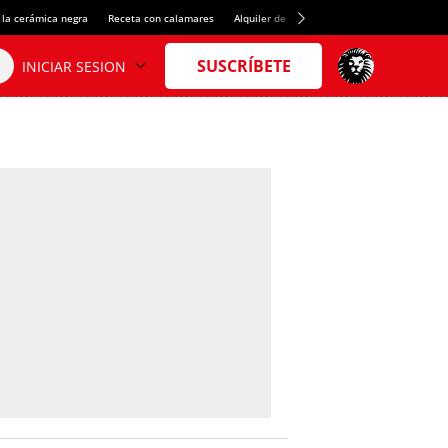
 la cerámica negra
Receta con calamares
Alquiler de habitaciones en España
Créd