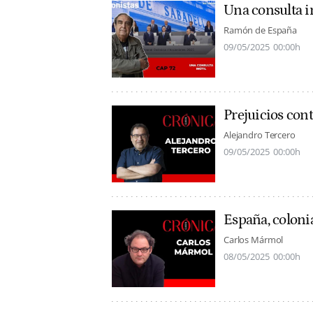
Una consulta i
Ramón de España
09/05/2025
00:00h
Prejuicios cont
Alejandro Tercero
09/05/2025
00:00h
España, coloni
Carlos Mármol
08/05/2025
00:00h