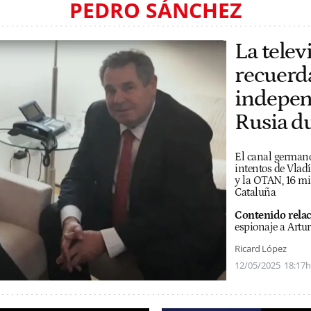
PEDRO SÁNCHEZ
La tele
recuerda
indepen
Rusia du
El canal german
intentos de Vladí
y la OTAN, 16 mi
Cataluña
Contenido rela
espionaje a Artu
Ricard López
12/05/2025
18:17