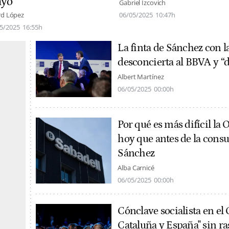
yo
Gabriel Izcovich
rd López
06/05/2025
10:47h
5/2025
16:55h
La finta de Sánchez con l
desconcierta al BBVA y “da
Albert Martínez
06/05/2025
00:00h
Por qué es más difícil la
hoy que antes de la consu
Sánchez
Alba Carnicé
06/05/2025
00:00h
Cónclave socialista en el
Cataluña y España" sin ras