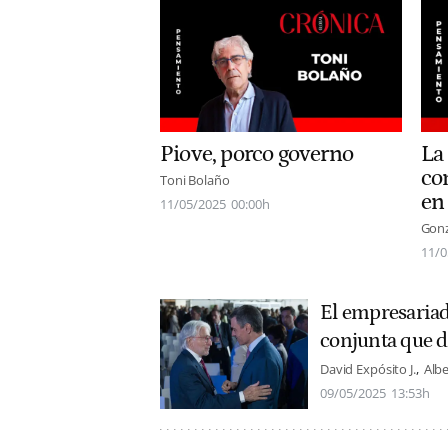
Piove, porco governo
La
co
Toni Bolaño
en
11/05/2025
00:00h
Gonz
11/0
El empresariad
conjunta que d
David Expósito J.
Albe
09/05/2025
13:53h