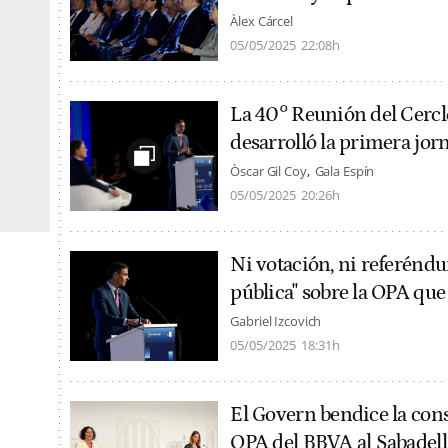
Àlex Cárcel
05/05/2025
22:08h
La 40° Reunión del Cercl
desarrolló la primera jor
Òscar Gil Coy
Gala Espín
05/05/2025
20:26h
Ni votación, ni referéndu
pública" sobre la OPA qu
Gabriel Izcovich
05/05/2025
18:31h
El Govern bendice la cons
OPA del BBVA al Sabadell