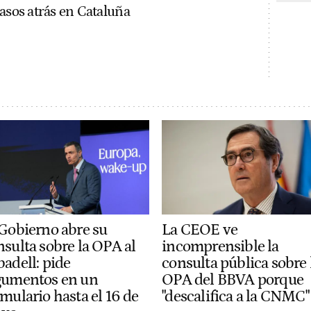
asos atrás en Cataluña
 Gobierno abre su
La CEOE ve
nsulta sobre la OPA al
incomprensible la
badell: pide
consulta pública sobre 
gumentos en un
OPA del BBVA porque
mulario hasta el 16 de
"descalifica a la CNMC"