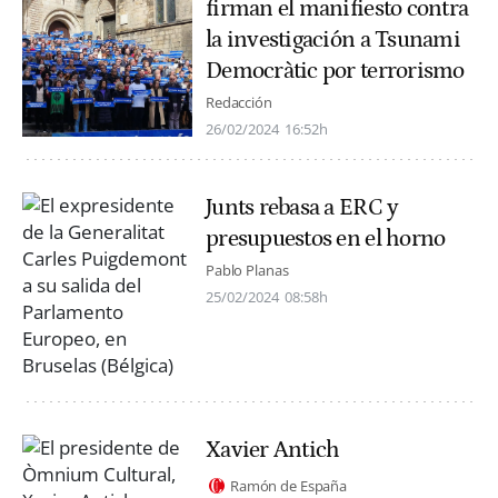
firman el manifiesto contra
la investigación a Tsunami
Democràtic por terrorismo
Redacción
26/02/2024
16:52h
Junts rebasa a ERC y
presupuestos en el horno
Pablo Planas
25/02/2024
08:58h
Xavier Antich
Ramón de España