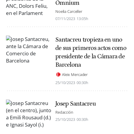
Òmnium
Noelia Carceller
07/11/2023
13:05h
Santacreu tropieza en uno
de sus primeros actos como
presidente de la Cámara de
Barcelona
Aleix Mercader
25/10/2023
00:30h
Josep Santacreu
Redacción
25/10/2023
00:30h