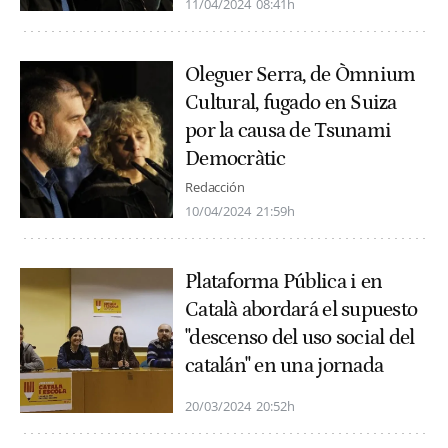
11/04/2024
08:41h
Oleguer Serra, de Òmnium
Cultural, fugado en Suiza
por la causa de Tsunami
Democràtic
Redacción
10/04/2024
21:59h
Plataforma Pública i en
Català abordará el supuesto
"descenso del uso social del
catalán" en una jornada
20/03/2024
20:52h