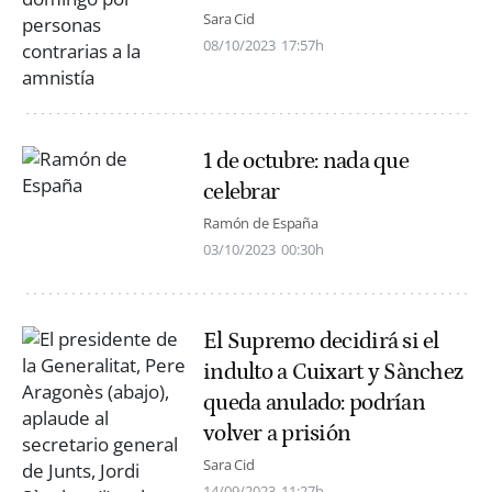
Sara Cid
08/10/2023
17:57h
1 de octubre: nada que
celebrar
Ramón de España
03/10/2023
00:30h
El Supremo decidirá si el
indulto a Cuixart y Sànchez
queda anulado: podrían
volver a prisión
Sara Cid
14/09/2023
11:27h