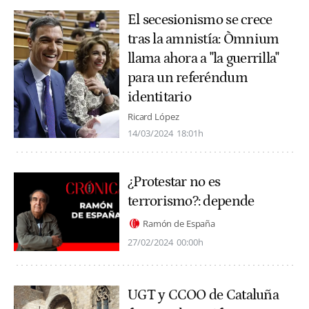
El secesionismo se crece
tras la amnistía: Òmnium
llama ahora a "la guerrilla"
para un referéndum
identitario
Ricard López
14/03/2024
18:01h
¿Protestar no es
terrorismo?: depende
Ramón de España
27/02/2024
00:00h
UGT y CCOO de Cataluña