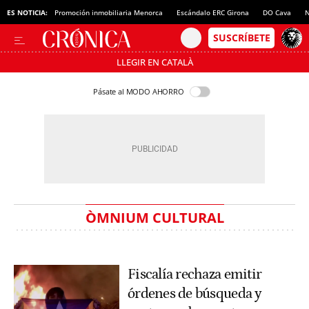
ES NOTICIA:
Promoción inmobiliaria Menorca
Escándalo ERC Girona
DO Cava
N
LLEGIR EN CATALÀ
Pásate al MODO AHORRO
ÒMNIUM CULTURAL
Fiscalía rechaza emitir
órdenes de búsqueda y