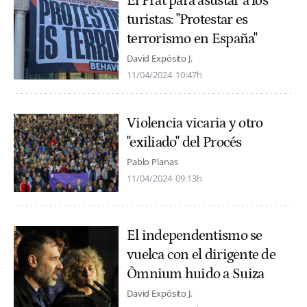
El Prat para asustar a los
turistas: "Protestar es
terrorismo en España"
David Expósito J.
11/04/2024
10:47h
Violencia vicaria y otro
"exiliado" del Procés
Pablo Planas
11/04/2024
09:13h
El independentismo se
vuelca con el dirigente de
Òmnium huido a Suiza
David Expósito J.