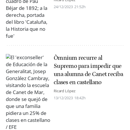
24/12/2023
21:52h
Òmnium recurre al
Supremo para impedir que
una alumna de Canet reciba
clases en castellano
Ricard López
13/12/2023
18:42h