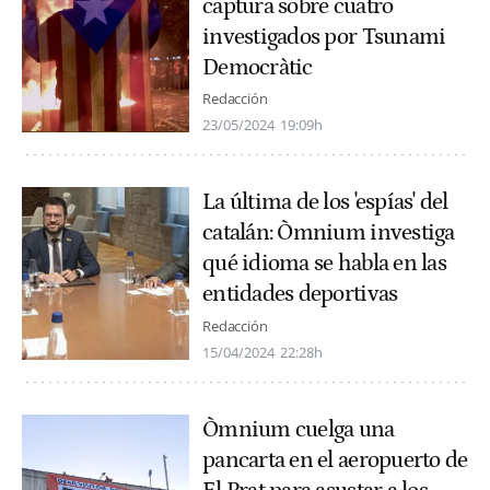
captura sobre cuatro
investigados por Tsunami
Democràtic
Redacción
23/05/2024
19:09h
La última de los 'espías' del
catalán: Òmnium investiga
qué idioma se habla en las
entidades deportivas
Redacción
15/04/2024
22:28h
Òmnium cuelga una
pancarta en el aeropuerto de