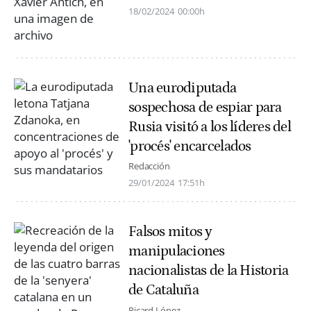
18/02/2024
00:00h
Una eurodiputada
sospechosa de espiar para
Rusia visitó a los líderes del
'procés' encarcelados
Redacción
29/01/2024
17:51h
Falsos mitos y
manipulaciones
nacionalistas de la Historia
de Cataluña
Ricard López