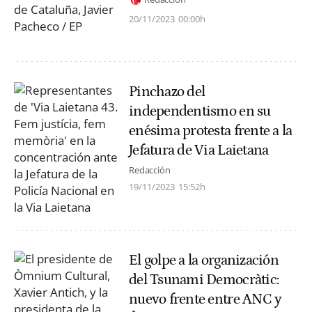
20/11/2023
00:00h
Pinchazo del
independentismo en su
enésima protesta frente a la
Jefatura de Via Laietana
Redacción
19/11/2023
15:52h
El golpe a la organización
del Tsunami Democràtic:
nuevo frente entre ANC y