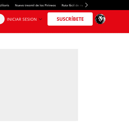
lítoris
Nuevo tresmil de los Pirineos
Ruta fácil de montaña
El arroz más meloso