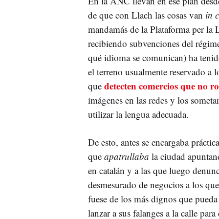
En la ANC llevan en ese plan desd
de que con Llach las cosas van
in 
mandamás de la Plataforma per la 
recibiendo subvenciones del régim
qué idioma se comunican) ha tenido 
el terreno usualmente reservado a l
detecten comercios que no ro
que
imágenes en las redes y los sometan
utilizar la lengua adecuada.
De esto, antes se encargaba práctic
que
apatrullaba
la ciudad apuntand
en catalán y a las que luego denu
desmesurado de negocios a los que
fuese de los más dignos que pued
lanzar a sus falanges a la calle para