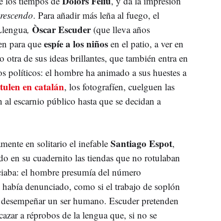
Dolors Feliu
e los tiempos de
, y da la impresión
crescendo
. Para añadir más leña al fuego, el
Òscar Escuder
Llengua
,
(que lleva años
espíe a los niños
en para que
en el patio, a ver en
otra de sus ideas brillantes, que también entra en
os políticos: el hombre ha animado a sus huestes a
tulen en catalán
, los fotografíen, cuelguen las
 al escarnio público hasta que se decidan a
Santiago Espot
amente en solitario el inefable
,
o en su cuadernito las tiendas que no rotulaban
nciaba: el hombre presumía del número
 había denunciado, como si el trabajo de soplón
a desempeñar un ser humano. Escuder pretenden
 cazar a réprobos de la lengua que, si no se