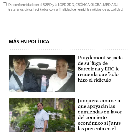
De conformidad con el RGPD y la LOPDGDD, CRÓNICA GLOBALMEDIA S.L.
tratará los datos facilitados con la finalidad de remitirle noticias de actualidad.
MÁS EN POLÍTICA
Puigdemont se jacta
de su 'fuga' de
Barcelona y ERC le
recuerda que "solo
hizo el ridículo"
Junqueras anuncia
que apoyarán las
enmiendas en favor
del concierto
económico si Junts
las presenta en el