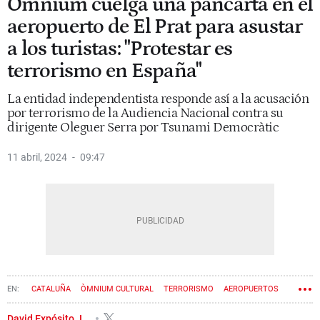
Òmnium cuelga una pancarta en el
aeropuerto de El Prat para asustar
a los turistas: "Protestar es
terrorismo en España"
La entidad independentista responde así a la acusación
por terrorismo de la Audiencia Nacional contra su
dirigente Oleguer Serra por Tsunami Democràtic
11 abril, 2024
09:47
CATALUÑA
ÒMNIUM CULTURAL
TERRORISMO
AEROPUERTOS
AUDIENCIA NACIONAL
INDEPENDENTISMO
David Expósito J.