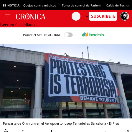
ES NOTICIA:
Quejas contra médicos
Toma de control de Parlem
Caída de Tecnotr
Leer en Castellano
Pásate al MODO AHORRO
Pancarta de Òmnium en el Aeropuerto Josep Tarradellas Barcelona - El Prat