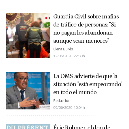
Guardia Civil sobre mafias
de tráfico de personas: "Si
no pagan les abandonan
aunque sean menores"
Elena Burés
12/06/2020
22:30h
La OMS advierte de que la
situación "está empeorando"
en todo el mundo
Redacción
09/06/2020
10:04h
Éric Rohmer, el don de