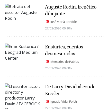
Auguste Rodin, frenético
dibujante
José María Rondón
27/03/2020
00:10h
Kusturica, cuentos
desmesurados
Mercedes de Pablos
26/03/2020
00:00h
De Larry David al conde
Kessler
Ignacio Vidal-Folch
22/03/2020
00:00h