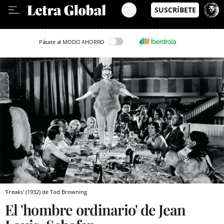
Leer en Castellano
Pásate al MODO AHORRO
'Freaks' (1932) de Tod Browning
El 'hombre ordinario' de Jean