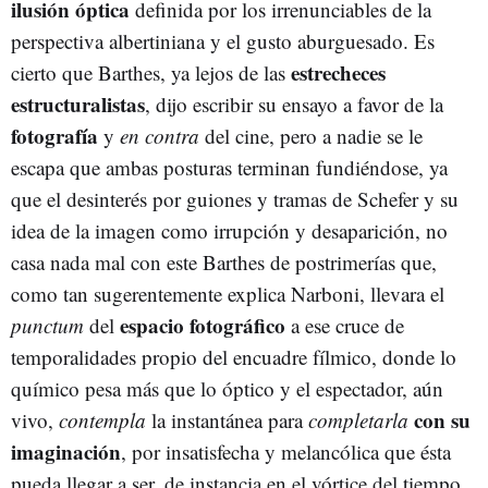
ilusión óptica
definida por los irrenunciables de la
perspectiva albertiniana y el gusto aburguesado. Es
estrecheces
cierto que Barthes, ya lejos de las
estructuralistas
, dijo escribir su ensayo a favor de la
fotografía
y
en contra
del cine, pero a nadie se le
escapa que ambas posturas terminan fundiéndose, ya
que el desinterés por guiones y tramas de Schefer y su
idea de la imagen como irrupción y desaparición, no
casa nada mal con este Barthes de postrimerías que,
como tan sugerentemente explica Narboni, llevara el
espacio fotográfico
punctum
del
a ese cruce de
temporalidades propio del encuadre fílmico, donde lo
químico pesa más que lo óptico y el espectador, aún
con su
vivo,
contempla
la instantánea para
completarla
imaginación
, por insatisfecha y melancólica que ésta
pueda llegar a ser, de instancia en el vórtice del tiempo.