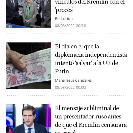
vínculos del Kremlin con el
'procés'
Redacción
08/03/2022
20:31h
El día en el que la
diplomacia independentista
intentó ‘salvar’ a la UE de
Putin
María Jesús Cañizares
08/03/2022
00:00h
El mensaje subliminal de
un presentador ruso antes
de que el Kremlin censurara