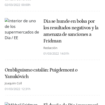
02/03/2022
00:00h
Dia se hunde en bolsa por
los resultados negativos y la
amenaza de sanciones a
Fridman
Redacción
01/03/2022
14:01h
Ombliguismo catalán: Puigdemont o
Yanukóvich
Joaquim Coll
01/03/2022
12:31h