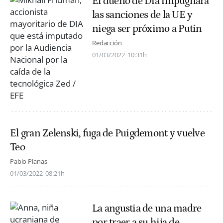
El dueño de Dia impugnará
las sanciones de la UE y
niega ser próximo a Putin
Redacción
01/03/2022
10:31h
El gran Zelenski, fuga de Puigdemont y vuelve
Teo
Pablo Planas
01/03/2022
08:21h
La angustia de una madre
por traer a su hija de