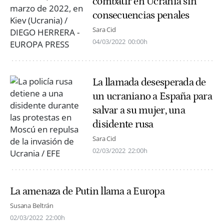
combatir en Ucrania sin
consecuencias penales
Sara Cid
04/03/2022
00:00h
La llamada desesperada de
un ucraniano a España para
salvar a su mujer, una
disidente rusa
Sara Cid
02/03/2022
22:00h
La amenaza de Putin llama a Europa
Susana Beltrán
02/03/2022
22:00h