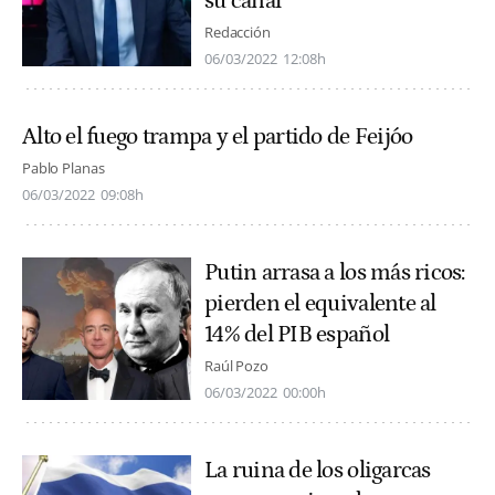
su canal
Redacción
06/03/2022
12:08h
Alto el fuego trampa y el partido de Feijóo
Pablo Planas
06/03/2022
09:08h
Putin arrasa a los más ricos:
pierden el equivalente al
14% del PIB español
Raúl Pozo
06/03/2022
00:00h
La ruina de los oligarcas