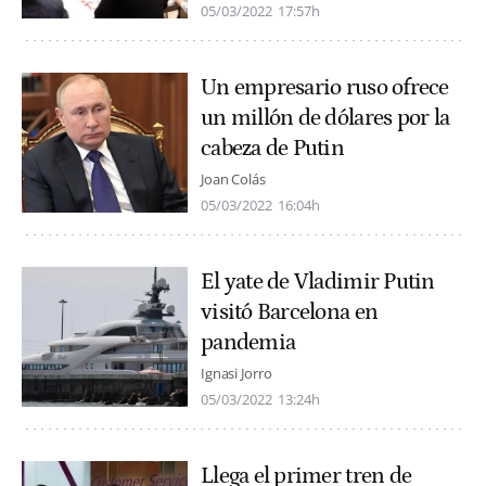
05/03/2022
17:57h
Un empresario ruso ofrece
un millón de dólares por la
cabeza de Putin
Joan Colás
05/03/2022
16:04h
El yate de Vladimir Putin
visitó Barcelona en
pandemia
Ignasi Jorro
05/03/2022
13:24h
Llega el primer tren de