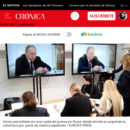
ES NOTICIA:
Los bandazos de AX Partners
Carrera por la alcaldía de Girona
La sec
Leer en Castellano
Pásate al MODO AHORRO
Varios periodistas en una rueda de prensa en Rusia, desde donde se suspende la
cobertura por parte de medios españoles / EUROPA PRESS