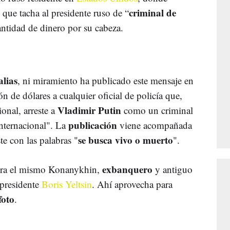
criminal de
 que tacha al presidente ruso de “
antidad de dinero por su cabeza.
alias
, ni miramiento ha publicado este mensaje en
n de dólares a cualquier oficial de policía que,
Vladimir Putin
onal, arreste a
como un criminal
publicación
internacional". La
viene acompañada
se busca vivo o muerto
te con las palabras "
".
exbanquero
egura el mismo Konanykhin,
y antiguo
xpresidente
Boris Yeltsin
. Ahí aprovecha para
foto
.