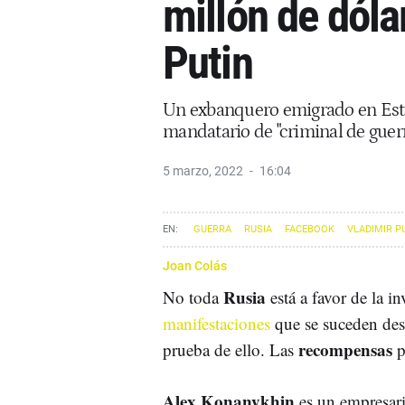
millón de dóla
Putin
Un exbanquero emigrado en Esta
mandatario de "criminal de guerr
5 marzo, 2022
16:04
GUERRA
RUSIA
FACEBOOK
VLADIMIR P
Joan Colás
Rusia
No toda
está a favor de la i
manifestaciones
que se suceden desd
recompensas
prueba de ello. Las
p
Alex Konanykhin
es un empresari