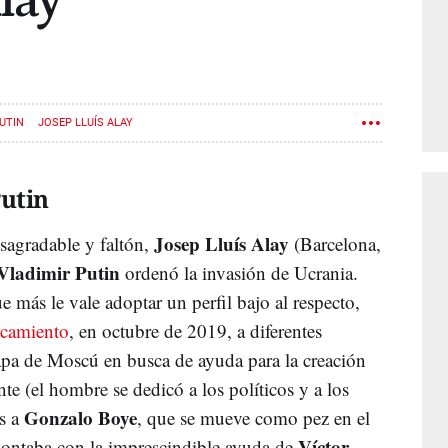
lay
UTIN
JOSEP LLUÍS ALAY
Putin
Josep Lluís Alay
esagradable y faltón,
(Barcelona,
Vladimir Putin
ordenó la invasión de Ucrania.
 más le vale adoptar un perfil bajo al respecto,
rcamiento
, en octubre de 2019, a diferentes
rapa de Moscú en busca de ayuda para la creación
te (el hombre se dedicó a los políticos y a los
Gonzalo Boye
os a
, que se mueve como pez en el
Víctor
Contaba con la imprescindible ayuda de