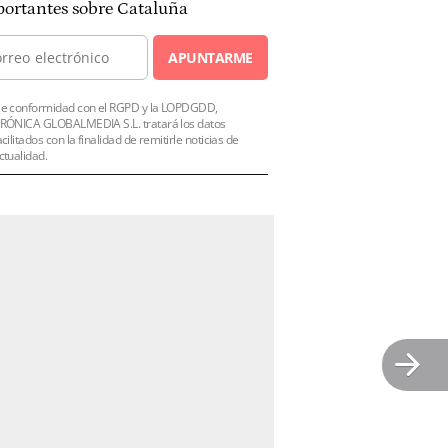
ortantes sobre Cataluña
APUNTARME
e conformidad con el RGPD y la LOPDGDD,
RÓNICA GLOBALMEDIA S.L. tratará los datos
acilitados con la finalidad de remitirle noticias de
ctualidad.