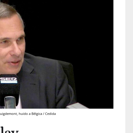
' Puigdemont, huido a Bélgica / Cedida