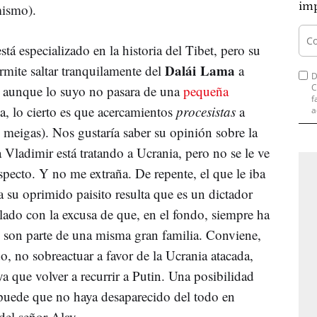
imp
mismo).
está especializado en la historia del Tibet, pero su
Dalái Lama
ermite saltar tranquilamente del
a
D
C
Y aunque lo suyo no pasara de una
pequeña
f
a, lo cierto es que acercamientos
procesistas
a
a
 meigas). Nos gustaría saber su opinión sobre la
Vladimir está tratando a Ucrania, pero no se le ve
pecto. Y no me extraña. De repente, el que le iba
a su oprimido paisito resulta que es un dictador
l lado con la excusa de que, en el fondo, siempre ha
 son parte de una misma gran familia. Conviene,
do, no sobreactuar a favor de la Ucrania atacada,
 que volver a recurrir a Putin. Una posibilidad
puede que no haya desaparecido del todo en
del señor Alay.