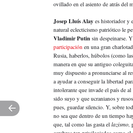
ovillado en el asiento de atrás del 
Josep Lluís Alay
es historiador y 
natural eclecticismo patriótico le p
Vladimir Putin
sin despeinarse. 
participación
en una gran charlotad
Rusia, haberlos, húbolos (como las
manera en que su antiguo coleguita 
muy dispuesto a pronunciarse al res
a ayudar a conseguir la libertad par
intolerante que invade el país de a
sido suyo y que ucranianos y rusos
pues, guardar silencio. Y, sobre to
no sea que dentro de un tiempo haya
que, tal como las gasta el
lazismo,
cerebros tan privilegiados como el 