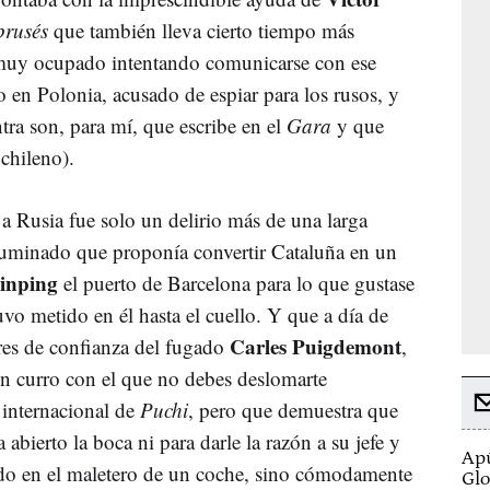
prusés
que también lleva cierto tiempo más
 muy ocupado intentando comunicarse con ese
 en Polonia, acusado de espiar para los rusos, y
tra son, para mí, que escribe en el
Gara
y que
 chileno).
a
a Rusia fue solo un delirio más de una larga
iluminado que proponía convertir Cataluña en un
Jinping
el puerto de Barcelona para lo que gustase
uvo metido en él hasta el cuello. Y que a día de
Carles Puigdemont
es de confianza del fugado
,
un curro con el que no debes deslomarte
 internacional de
Puchi
, pero que demuestra que
 abierto la boca ni para darle la razón a su jefe y
Apú
do en el maletero de un coche, sino cómodamente
Glo