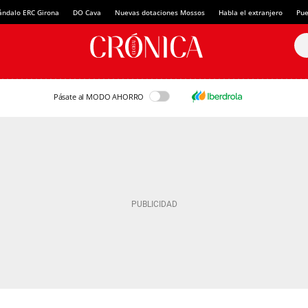
ándalo ERC Girona
DO Cava
Nuevas dotaciones Mossos
Habla el extranjero
Pue
Pásate al MODO AHORRO