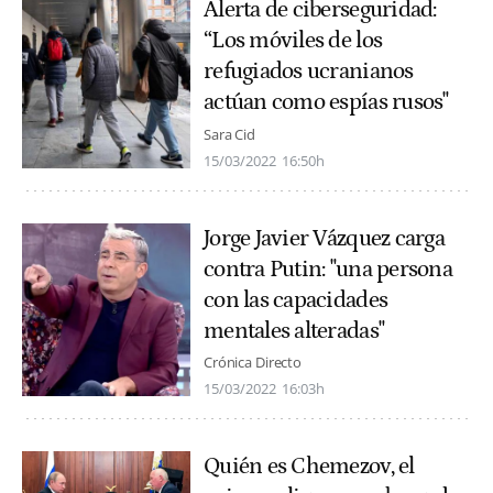
Alerta de ciberseguridad:
“Los móviles de los
refugiados ucranianos
actúan como espías rusos"
Sara Cid
15/03/2022
16:50h
Jorge Javier Vázquez carga
contra Putin: "una persona
con las capacidades
mentales alteradas"
Crónica Directo
15/03/2022
16:03h
Quién es Chemezov, el