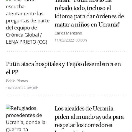
Taran: “Putin nos lo ha
robado todo, incluso el
idioma para dar órdenes de
matar a niños en Ucrania”
Carlos Manzano
11/03/2022
00:00h
Putin ataca hospitales y Feijóo desembarca en
el PP
Pablo Planas
10/03/2022
08:36h
Los alcaldes de Ucrania
piden al mundo ayuda para
respetar los corredores