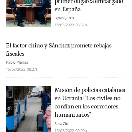
primer oligarca embargado
en España
Ignasi Jorro
15/03/2022
08:32h
El factor chino y Sánchez promete rebajas
fiscales
Pablo Planas
15/03/2022
08:27h
Misión de policías catalanes
en Ucrania: "Los civiles no
confían en los corredores
humanitarios"
Sara Cid
15/03/2022
00:00h