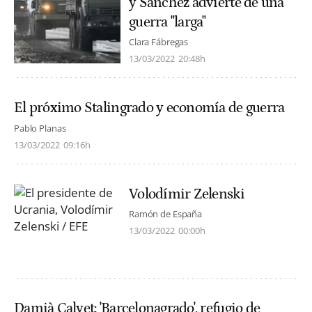
y Sánchez advierte de una
guerra "larga"
Clara Fábregas
13/03/2022
20:48h
El próximo Stalingrado y economía de guerra
Pablo Planas
13/03/2022
09:16h
Volodímir Zelenski
Ramón de España
13/03/2022
00:00h
Damià Calvet: 'Barcelonagrado', refugio de