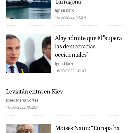
Tarragona
Ignasi Jorro
16/03/2022
14:27h
Alay admite que él "supera
las democracias
occidentales"
Ignasi Jorro
16/03/2022
10:10h
Leviatán entra en Kiev
Josep Maria Cortés
16/03/2022
00:20h
Moisés Naím: “Europa ha