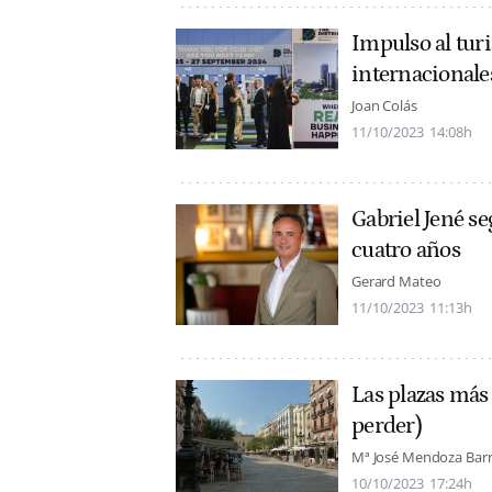
Impulso al turi
internacionale
Joan Colás
11/10/2023
14:08h
Gabriel Jené se
cuatro años
Gerard Mateo
11/10/2023
11:13h
Las plazas más
perder)
Mª José Mendoza Bar
10/10/2023
17:24h