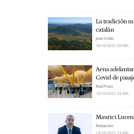
La tradición m
catalán
Joan Colás
16/10/2023
09:58h
Aena adelantará
Covid de pasaj
Raúl Pozo
13/10/2023
23:30h
Maurici Lucen
Redacción
13/10/2023
23:30h