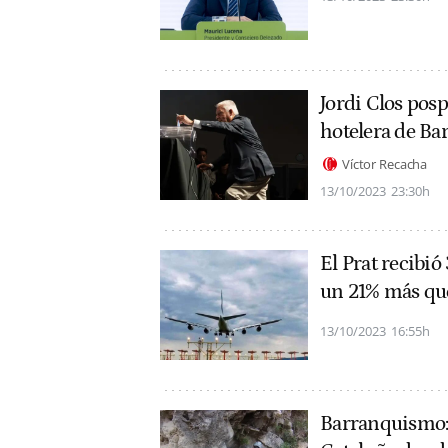
Jordi Clos posp
hotelera de Ba
Víctor Recacha
13/10/2023
23:30h
El Prat recibió
un 21% más qu
13/10/2023
16:55h
Barranquismo: e