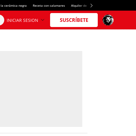
 la cerámica negra
Receta con calamares
Alquiler de habitaciones en España
Créd