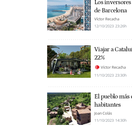
Los inversores
de Barcelona
Víctor Recacha
12/10/2023
23:26h
Viajar a Catalu
22%
Víctor Recacha
11/10/2023
23:30h
El pueblo más c
habitantes
Joan Colás
11/10/2023
14:30h