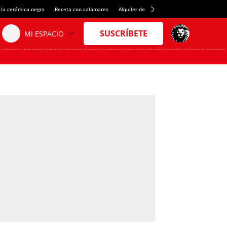
 la cerámica negra
Receta con calamares
Alquiler de habitaciones en España
Créd