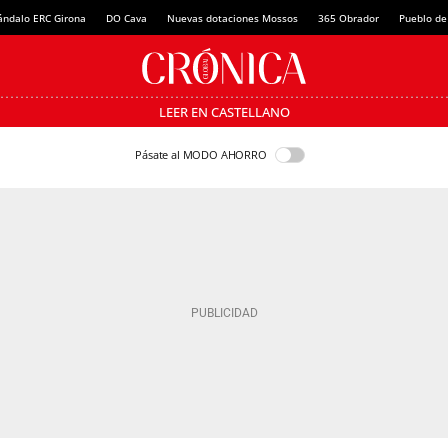
ándalo ERC Girona
DO Cava
Nuevas dotaciones Mossos
365 Obrador
Pueblo de
LEER EN CASTELLANO
Pásate al MODO AHORRO