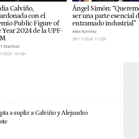
Ángel Simón: “Querem
dia Calviño,
ser una parte esencial d
lardonada con el
entramado industrial”
emio Public Figure of
e Year 2024 de la UPF-
Aleix Ramírez
SM
28/11/2024
11:23h
rt Martínez
1/2025
16:16h
pta a suplir a Calviño y Alejandro
ste