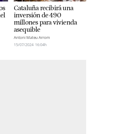
os
Cataluña recibirá una
el
inversión de 490
millones para vivienda
asequible
Antoni Mateu Arrom
15/07/2024
16:04h