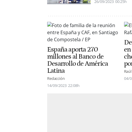
26/09/2023
00:25h
Del
España aporta 270
en
millones al Banco de
ch
Desarrollo de América
po
Latina
Raúl
Redacción
04/0
14/09/2023
22:08h