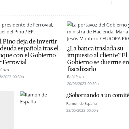
 Pino deja de invertir
 deuda española tras el
¿La banca traslada su
oque con el Gobierno
impuesto al cliente? El
r Ferrovial
Gobierno se duerme e
fiscalizarlo
 Pozo
8/2023
00:30h
Raúl Pozo
20/06/2023
00:30h
¿Sobornando a un comité
Ramón de España
23/05/2023
00:00h