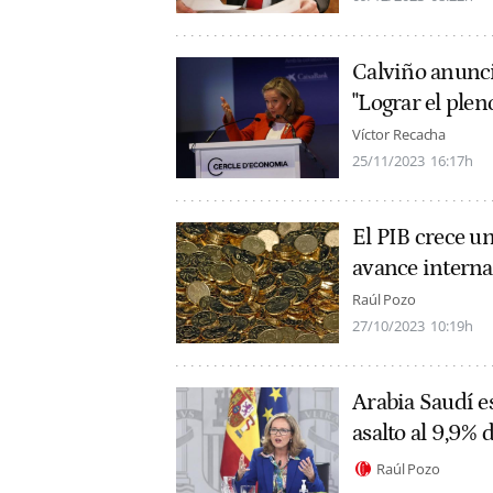
Calviño anuncia
"Lograr el plen
Víctor Recacha
25/11/2023
16:17h
El PIB crece u
avance internau
Raúl Pozo
27/10/2023
10:19h
Arabia Saudí e
asalto al 9,9% 
Raúl Pozo