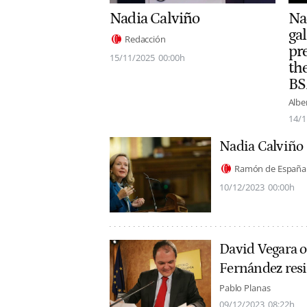
Nadia Calviño
Na
ga
Redacción
pr
15/11/2025
00:00h
th
B
Albe
14/1
Nadia Calviño
Ramón de España
10/12/2023
00:00h
David Vegara o
Fernández resi
Pablo Planas
09/12/2023
08:22h