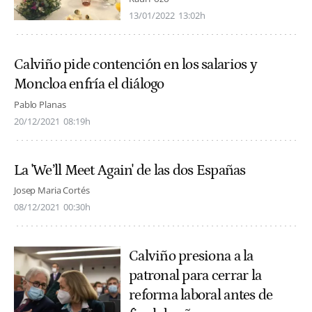
13/01/2022
13:02h
Calviño pide contención en los salarios y
Moncloa enfría el diálogo
Pablo Planas
20/12/2021
08:19h
La 'We’ll Meet Again' de las dos Españas
Josep Maria Cortés
08/12/2021
00:30h
Calviño presiona a la
patronal para cerrar la
reforma laboral antes de