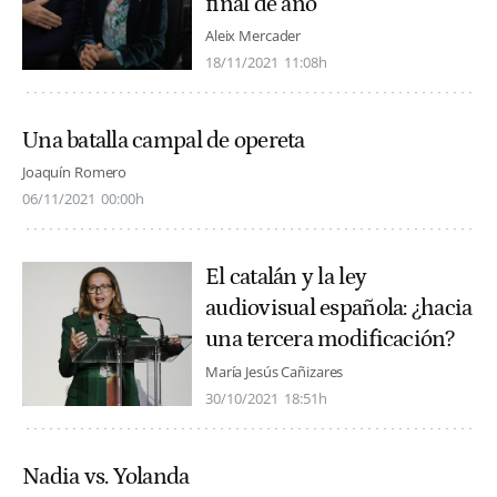
final de año
Aleix Mercader
18/11/2021
11:08h
Una batalla campal de opereta
Joaquín Romero
06/11/2021
00:00h
El catalán y la ley
audiovisual española: ¿hacia
una tercera modificación?
María Jesús Cañizares
30/10/2021
18:51h
Nadia vs. Yolanda