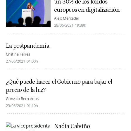
un 30% de los fondos
europeos en digitalización
Aleix Mercader
28/06/2021
19:39h
La postpandemia
Cristina Farrés
27/06/2021
01:00h
¿Qué puede hacer el Gobierno para bajar el
precio de la luz?
Gonzalo Bernardos
23/06/2021
01:10h
Nadia Calviño