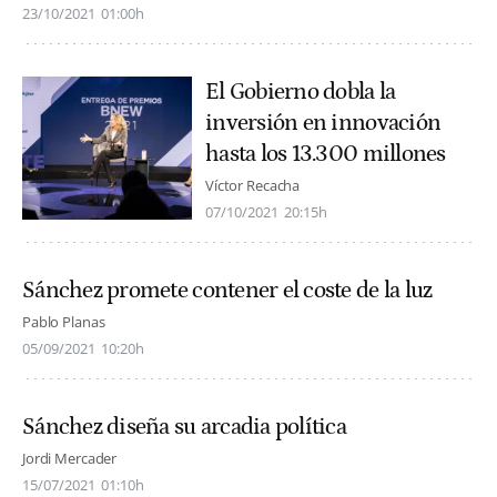
23/10/2021
01:00h
El Gobierno dobla la
inversión en innovación
hasta los 13.300 millones
Víctor Recacha
07/10/2021
20:15h
Sánchez promete contener el coste de la luz
Pablo Planas
05/09/2021
10:20h
Sánchez diseña su arcadia política
Jordi Mercader
15/07/2021
01:10h