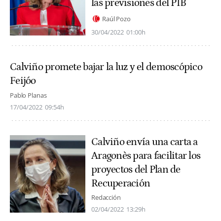
las previsiones del PIB
Raúl Pozo
30/04/2022
01:00h
Calviño promete bajar la luz y el demoscópico
Feijóo
Pablo Planas
17/04/2022
09:54h
Calviño envía una carta a
Aragonès para facilitar los
proyectos del Plan de
Recuperación
Redacción
02/04/2022
13:29h