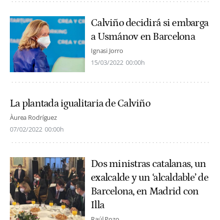
Calviño decidirá si embarga
a Usmánov en Barcelona
Ignasi Jorro
15/03/2022
00:00h
La plantada igualitaria de Calviño
Àurea Rodríguez
07/02/2022
00:00h
Dos ministras catalanas, un
exalcalde y un ‘alcaldable’ de
Barcelona, en Madrid con
Illa
Raúl Pozo