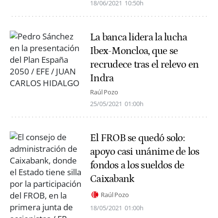
18/06/2021
10:50h
La banca lidera la lucha
Ibex-Moncloa, que se
recrudece tras el relevo en
Indra
Raúl Pozo
25/05/2021
01:00h
El FROB se quedó solo:
apoyo casi unánime de los
fondos a los sueldos de
Caixabank
Raúl Pozo
18/05/2021
01:00h