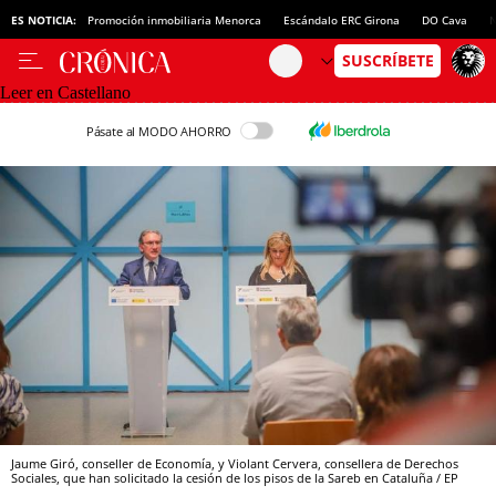
ES NOTICIA:
Promoción inmobiliaria Menorca
Escándalo ERC Girona
DO Cava
N
Leer en Castellano
Pásate al MODO AHORRO
Jaume Giró, conseller de Economía, y Violant Cervera, consellera de Derechos
Sociales, que han solicitado la cesión de los pisos de la Sareb en Cataluña / EP