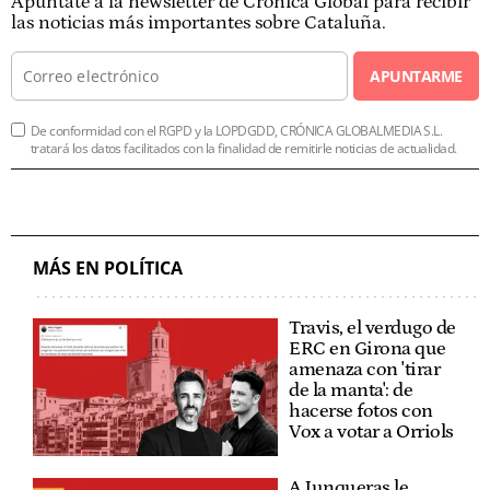
Apúntate a la newsletter de Crónica Global para recibir
las noticias más importantes sobre Cataluña.
APUNTARME
De conformidad con el RGPD y la LOPDGDD, CRÓNICA GLOBALMEDIA S.L.
tratará los datos facilitados con la finalidad de remitirle noticias de actualidad.
MÁS EN POLÍTICA
Travis, el verdugo de
ERC en Girona que
amenaza con 'tirar
de la manta': de
hacerse fotos con
Vox a votar a Orriols
A Junqueras le