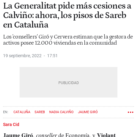
La Generalitat pide más cesiones a
Calviño: ahora, los pisos de Sareb
en Cataluña
Los 'consellers' Giró y Cervera estiman que la gestora de
activos posee 12.000 viviendas en la comunidad
19 septiembre, 2022
17:51
CATALUÑA
SAREB
NADIA CALVIÑO
JAUME GIRÓ
VIOLANT CERVERA
Sara Cid
Jaume Giró
Violant
,
conseller
de Economía, y