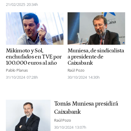
21/02/2025
20:34h
Mikimoto y Sol,
Muniesa, de sindicalista
enchufados en TVE por
a presidente de
100.000 euros al año
Caixabank
Pablo Planas
Raúl Pozo
31/10/2024
07:28h
30/10/2024
14:30h
Tomás Muniesa presidirá
Caixabank
Raúl Pozo
30/10/2024
13:07h