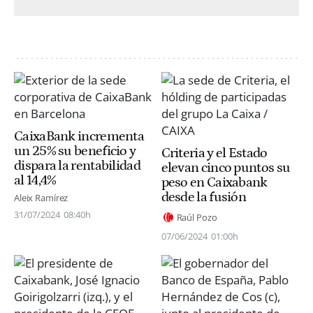
CaixaBank incrementa
un 25% su beneficio y
Criteria y el Estado
dispara la rentabilidad
elevan cinco puntos su
al 14,4%
peso en Caixabank
desde la fusión
Aleix Ramírez
31/07/2024
08:40h
Raúl Pozo
07/06/2024
01:00h