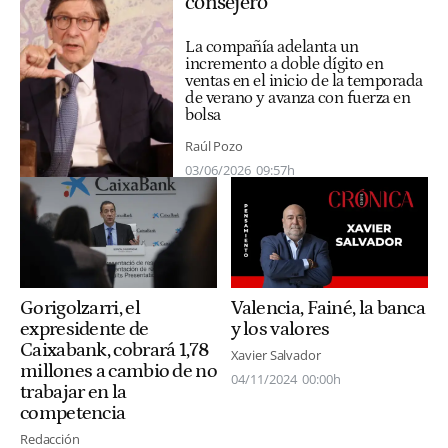
consejero
La compañía adelanta un
incremento a doble dígito en
ventas en el inicio de la temporada
de verano y avanza con fuerza en
bolsa
Raúl Pozo
03/06/2026
09:57h
Gorigolzarri, el
Valencia, Fainé, la banca
expresidente de
y los valores
Caixabank, cobrará 1,78
Xavier Salvador
millones a cambio de no
04/11/2024
00:00h
trabajar en la
competencia
Redacción