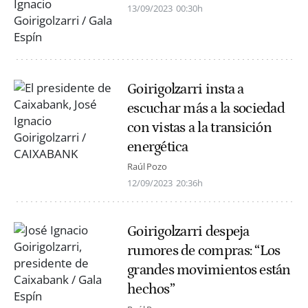
13/09/2023
00:30h
Goirigolzarri insta a
escuchar más a la sociedad
con vistas a la transición
energética
Raúl Pozo
12/09/2023
20:36h
Goirigolzarri despeja
rumores de compras: “Los
grandes movimientos están
hechos”