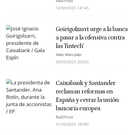
Raúl Pozo
14/06/2023
14:14h
Goirigolzarri urge a la banca
a pasar a la ofensiva contra
las 'fintech'
Aleix Mercader
30/05/2023
20:52h
Caixabank y Santander
reclaman reformas en
España y cerrar la unión
bancaria europea
Raúl Pozo
31/03/2023
18:50h