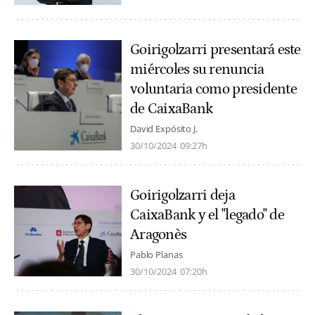
Goirigolzarri presentará este
miércoles su renuncia
voluntaria como presidente
de CaixaBank
David Expósito J.
30/10/2024
09:27h
Goirigolzarri deja
CaixaBank y el "legado" de
Aragonès
Pablo Planas
30/10/2024
07:20h