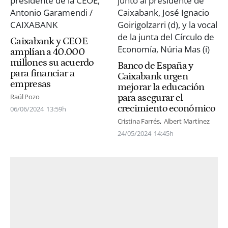
Caixabank y CEOE
amplían a 40.000
millones su acuerdo
Banco de España y
para financiar a
Caixabank urgen
empresas
mejorar la educación
para asegurar el
Raúl Pozo
crecimiento económico
06/06/2024
13:59h
Cristina Farrés
Albert Martínez
24/05/2024
14:45h