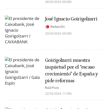
28/03/2024
00:00h
José Ignacio Goirigolzarri
Redacción
23/03/2024
00:00h
Goirigolzarri muestra
inquietud por el “escaso
crecimiento” de España y
pide reformas
Raúl Pozo
22/03/2024
11:55h