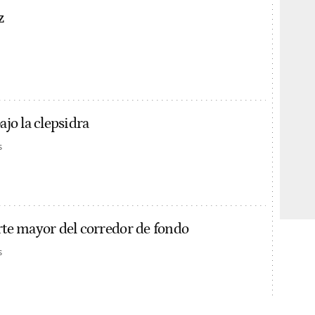
z
ajo la clepsidra
s
arte mayor del corredor de fondo
s