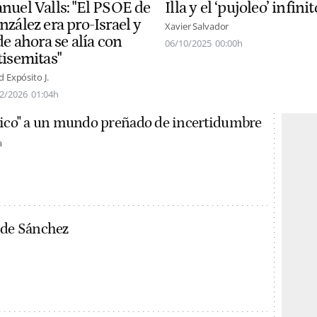
Illa y el ‘pujoleo’ infinit
nuel Valls: "El PSOE de
zález era pro-Israel y
Xavier Salvador
de ahora se alía con
06/10/2025
00:00h
tisemitas"
d Expósito J.
2/2026
01:04h
rico" a un mundo preñado de incertidumbre
a
 de Sánchez