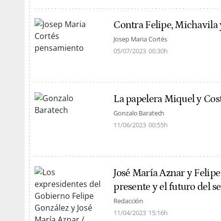
Contra Felipe, Michavila 
Josep Maria Cortés
05/07/2023
00:30h
La papelera Miquel y Cos
Gonzalo Baratech
11/06/2023
00:55h
José María Aznar y Felipe
presente y el futuro del s
Redacción
11/04/2023
15:16h