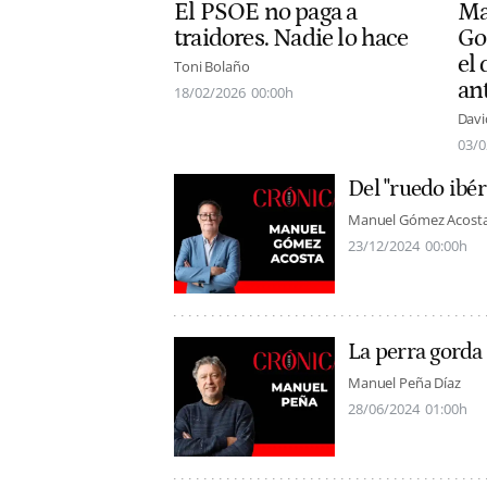
El PSOE no paga a
Ma
traidores. Nadie lo hace
Gon
el 
Toni Bolaño
an
18/02/2026
00:00h
Davi
03/0
Del "ruedo ibé
Manuel Gómez Acost
23/12/2024
00:00h
La perra gorda
Manuel Peña Díaz
28/06/2024
01:00h