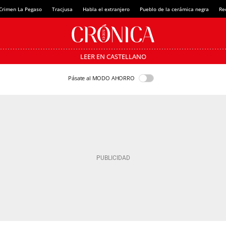
Crimen La Pegaso
Tracjusa
Habla el extranjero
Pueblo de la cerámica negra
Re
LEER EN CASTELLANO
Pásate al MODO AHORRO