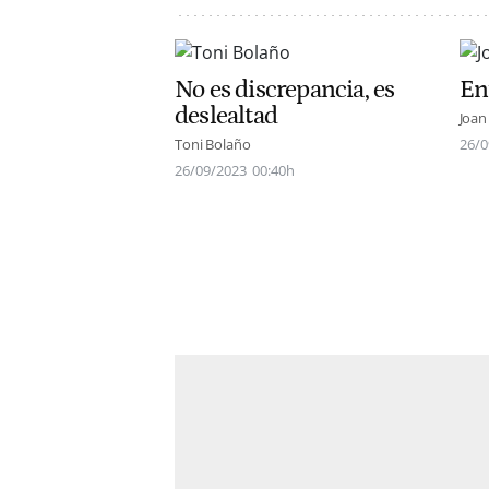
No es discrepancia, es
En
deslealtad
Joan
Toni Bolaño
26/0
26/09/2023
00:40h