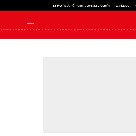
ES NOTICIA:
Junts acorrala a Comín
Wallapop