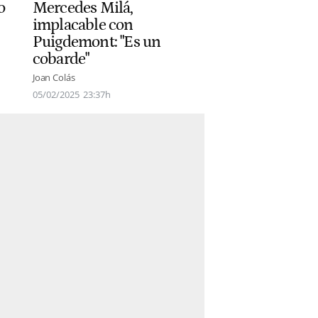
o
Mercedes Milá,
implacable con
Puigdemont: "Es un
cobarde"
Joan Colás
05/02/2025
23:37h