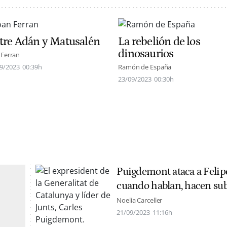
tre Adán y Matusalén
La rebelión de los
dinosaurios
 Ferran
9/2023
00:39h
Ramón de España
23/09/2023
00:30h
Puigdemont ataca a Felipe
cuando hablan, hacen subir
Noelia Carceller
21/09/2023
11:16h