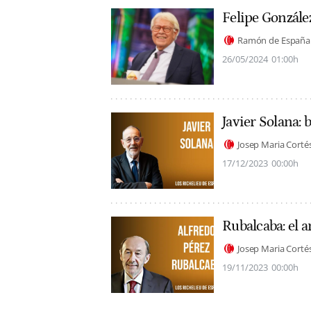
Felipe Gonzále
Ramón de España
26/05/2024
01:00h
Javier Solana: b
Josep Maria Corté
17/12/2023
00:00h
Rubalcaba: el 
Josep Maria Corté
19/11/2023
00:00h