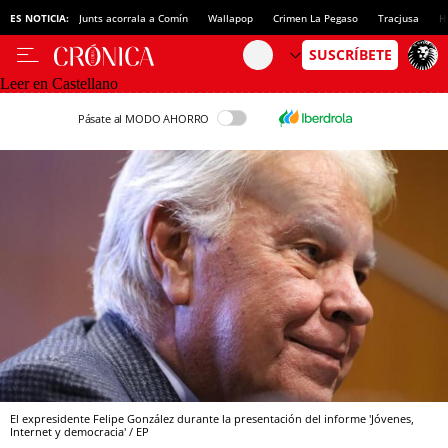
ES NOTICIA:
Junts acorrala a Comín
Wallapop
Crimen La Pegaso
Tracjusa
H
Leer en Castellano
Pásate al MODO AHORRO
El expresidente Felipe González durante la presentación del informe 'Jóvenes,
Internet y democracia' / EP