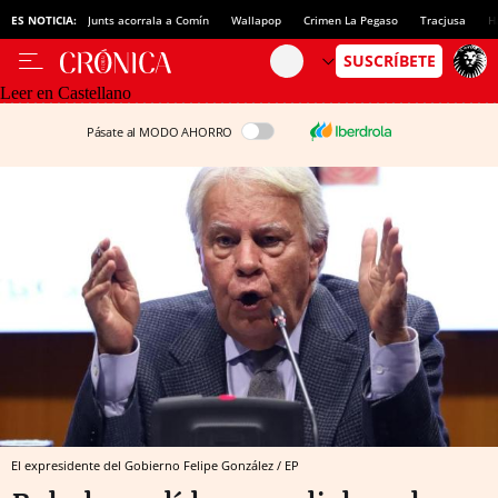
ES NOTICIA:
Junts acorrala a Comín
Wallapop
Crimen La Pegaso
Tracjusa
H
Leer en Castellano
Pásate al MODO AHORRO
El expresidente del Gobierno Felipe González / EP