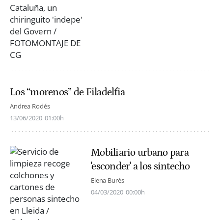
Los “morenos” de Filadelfia
Andrea Rodés
13/06/2020
01:00h
Mobiliario urbano para
'esconder' a los sintecho
Elena Burés
04/03/2020
00:00h