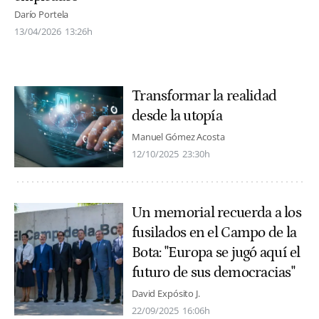
Darío Portela
13/04/2026
13:26h
Transformar la realidad
desde la utopía
Manuel Gómez Acosta
12/10/2025
23:30h
Un memorial recuerda a los
fusilados en el Campo de la
Bota: "Europa se jugó aquí el
futuro de sus democracias"
David Expósito J.
22/09/2025
16:06h