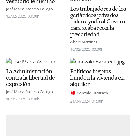
vestuario femenino
Los trabajadores de los
José María Asencio Gallego
geriátricos privados
13/02/2025
00:00h
piden ayuda al Govern
para acabar con la
precariedad
Albert Martínez
10/02/2025
00:00h
La Administración
Políticos ineptos
contra la libertad de
hunden la vivienda en
expresión
alquiler
José María Asencio Gallego
Gonzalo Baratech
16/01/2025
00:00h
21/04/2024
01:00h