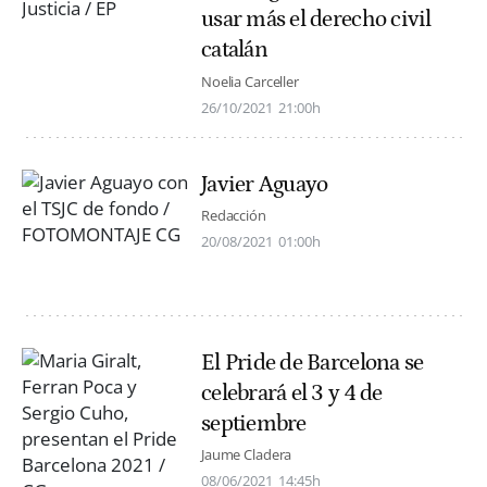
usar más el derecho civil
catalán
Noelia Carceller
26/10/2021
21:00h
Javier Aguayo
Redacción
20/08/2021
01:00h
El Pride de Barcelona se
celebrará el 3 y 4 de
septiembre
Jaume Cladera
08/06/2021
14:45h