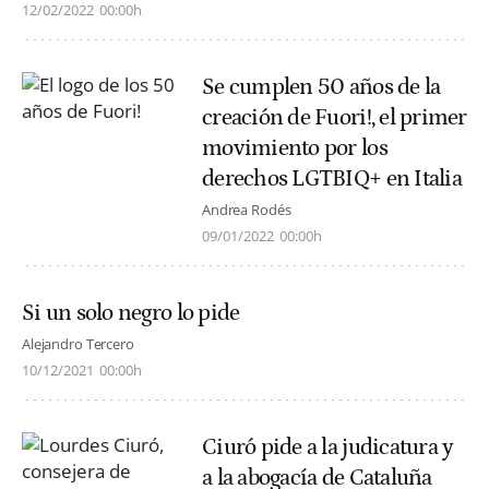
12/02/2022
00:00h
Se cumplen 50 años de la
creación de Fuori!, el primer
movimiento por los
derechos LGTBIQ+ en Italia
Andrea Rodés
09/01/2022
00:00h
Si un solo negro lo pide
Alejandro Tercero
10/12/2021
00:00h
Ciuró pide a la judicatura y
a la abogacía de Cataluña