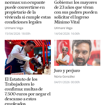
normas: un ocupante
Gobierno: los mayores
puede convertirse en
de 23 años que vivan
propietario de la
con sus padres pueden
vivienda si cumple estas
solicitar el Ingreso
condiciones legales
Mínimo Vital
Urimare Vega
Urimare Vega
15/04/2026
18:00h
14/04/2026
16:06h
Juro y perjuro
Núria González
El Estatuto de los
04/01/2026
00:00h
Trabajadores lo
confirma: multas de
7.500 euros por negar el
descanso a estos
empleados