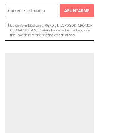
APUNTARME
De conformidad con el RGPD y la LOPDGDD, CRÓNICA
GLOBALMEDIA S.L. tratará los datos facilitados con la
finalidad de remitirle noticias de actualidad.