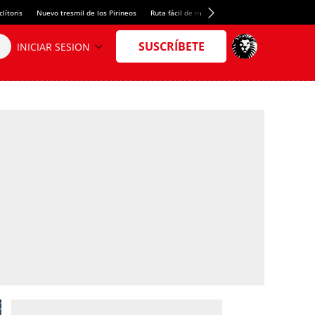
lítoris
Nuevo tresmil de los Pirineos
Ruta fácil de montaña
El arroz más meloso