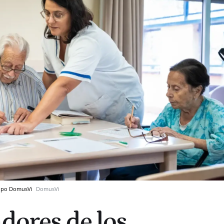
grupo DomusVi
DomusVi
adores de los