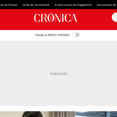
rol de Parlem
Caída de Tecnotramit
El plan oculto de Puigdemont
Succionador de c
Pásate al MODO AHORRO