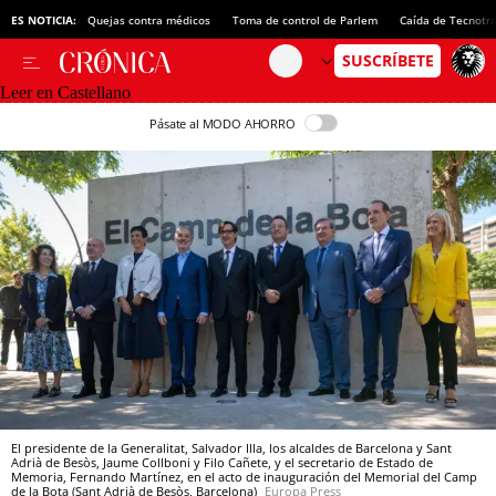
ES NOTICIA:
Quejas contra médicos
Toma de control de Parlem
Caída de Tecnotr
Leer en Castellano
Pásate al MODO AHORRO
El presidente de la Generalitat, Salvador Illa, los alcaldes de Barcelona y Sant
Adrià de Besòs, Jaume Collboni y Filo Cañete, y el secretario de Estado de
Memoria, Fernando Martínez, en el acto de inauguración del Memorial del Camp
de la Bota (Sant Adrià de Besòs, Barcelona)
Europa Press