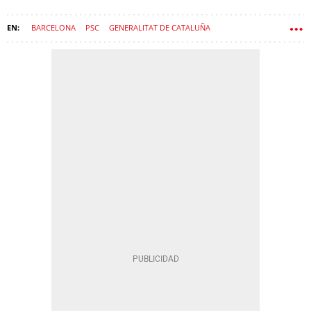
BARCELONA
PSC
GENERALITAT DE CATALUÑA
DICTADURA FRANQUISTA
DERECHOS CIVILES
JAUME COLLBONI
GOVERN
SANT ADRIÀ DE BESÒS
DERECHOS HUMANOS
SALVADOR ILLA