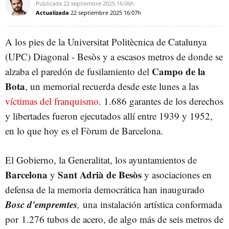
Publicada
22 septiembre 2025
16:06h
Actualizada
22 septiembre 2025
16:07h
A los pies de la Universitat Politècnica de Catalunya
(UPC) Diagonal - Besòs y a escasos metros de donde se
Campo de la
alzaba el paredón de fusilamiento del
Bota
, un memorial recuerda desde este lunes a las
víctimas del franquismo
. 1.686 garantes de los derechos
y libertades fueron ejecutados allí entre 1939 y 1952,
en lo que hoy es el Fòrum de Barcelona.
El Gobierno, la Generalitat, los ayuntamientos de
Barcelona
Sant Adrià de Besòs
y
y asociaciones en
defensa de la memoria democrática han inaugurado
Bosc d'empremtes
,
una instalación artística conformada
por 1.276 tubos de acero, de algo más de seis metros de