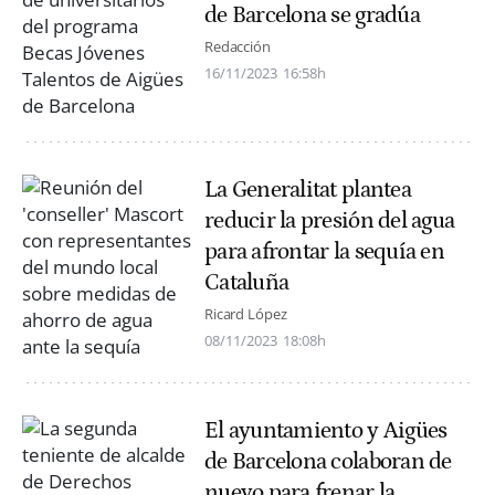
de Barcelona se gradúa
Redacción
16/11/2023
16:58h
La Generalitat plantea
reducir la presión del agua
para afrontar la sequía en
Cataluña
Ricard López
08/11/2023
18:08h
El ayuntamiento y Aigües
de Barcelona colaboran de
nuevo para frenar la