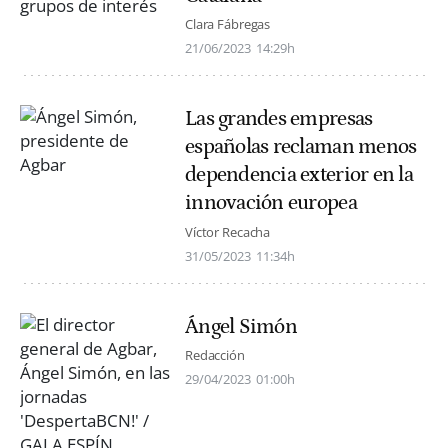
Clara Fábregas
21/06/2023
14:29h
Las grandes empresas
españolas reclaman menos
dependencia exterior en la
innovación europea
Víctor Recacha
31/05/2023
11:34h
Ángel Simón
Redacción
29/04/2023
01:00h