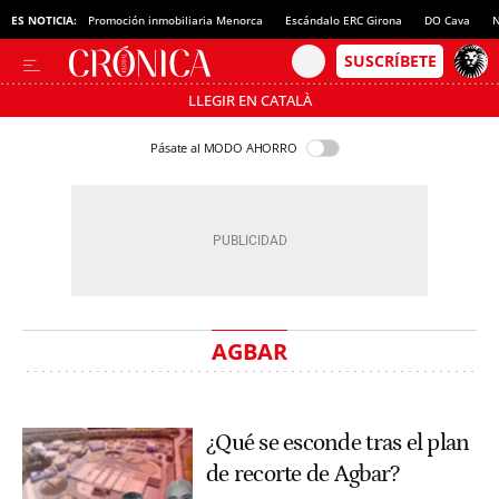
ES NOTICIA:
Promoción inmobiliaria Menorca
Escándalo ERC Girona
DO Cava
N
LLEGIR EN CATALÀ
Pásate al MODO AHORRO
AGBAR
¿Qué se esconde tras el plan
de recorte de Agbar?