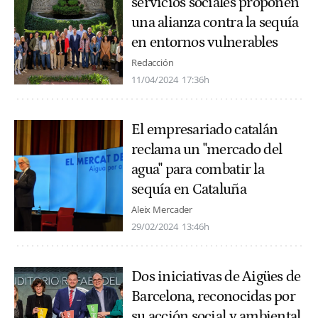
servicios sociales proponen
una alianza contra la sequía
en entornos vulnerables
Redacción
11/04/2024
17:36h
El empresariado catalán
reclama un "mercado del
agua" para combatir la
sequía en Cataluña
Aleix Mercader
29/02/2024
13:46h
Dos iniciativas de Aigües de
Barcelona, reconocidas por
su acción social y ambiental