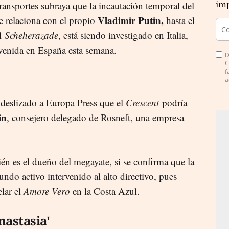
 Transportes subraya que la incautación temporal del
imp
Vladimir Putin,
se relaciona con el propio
hasta el
el
Scheherazade
, está siendo investigado en Italia,
ervenida en España esta semana.
D
C
f
a
n deslizado a Europa Press que el
Crescent
podría
in
, consejero delegado de Rosneft, una empresa
én es el dueño del megayate, si se confirma que la
undo activo intervenido al alto directivo, pues
lar el
Amore Vero
en la Costa Azul.
Anastasia'