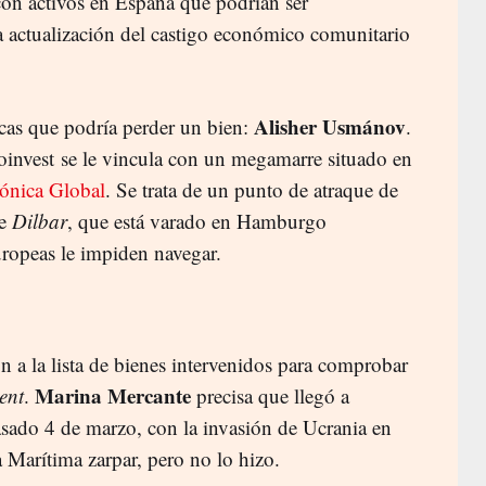
con activos en España que podrían ser
ma actualización del castigo económico comunitario
Alisher Usmánov
arcas que podría perder un bien:
.
loinvest se le vincula con un megamarre situado en
ónica Global
. Se trata de un punto de atraque de
te
Dilbar
, que está varado en Hamburgo
uropeas le impiden navegar.
n a la lista de bienes intervenidos para comprobar
Marina Mercante
ent
.
precisa que llegó a
sado 4 de marzo, con la invasión de Ucrania en
a Marítima zarpar, pero no lo hizo.