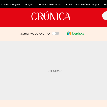
Crimen La Pegaso
Tracjusa
Habla el extranjero
Pueblo de la cerámica negra
Re
Pásate al MODO AHORRO