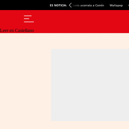
ES NOTICIA:
Junts acorrala a Comín
Wallapop
Leer en Castellano