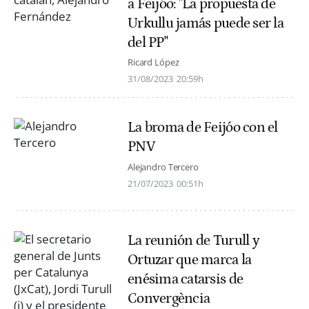
a Feijóo: "La propuesta de
Urkullu jamás puede ser la
del PP"
Ricard López
31/08/2023
20:59h
La broma de Feijóo con el
PNV
Alejandro Tercero
21/07/2023
00:51h
La reunión de Turull y
Ortuzar que marca la
enésima catarsis de
Convergència