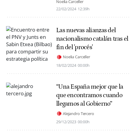
Noelia Carceller
22/02/2024
12:39h
Las nuevas alianzas del
nacionalismo catalán tras el
fin del 'procés'
Noelia Carceller
18/02/2024
00:00h
“Una España mejor que la
que encontramos cuando
llegamos al Gobierno”
Alejandro Tercero
29/12/2023
00:00h