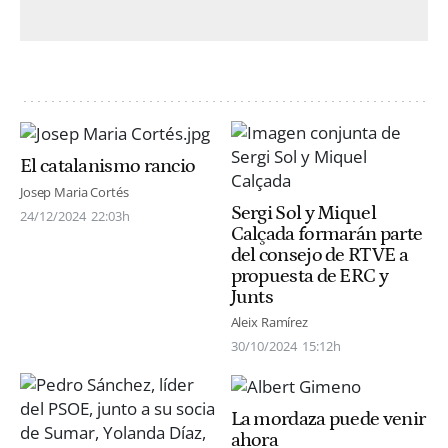
El catalanismo rancio
Josep Maria Cortés
Sergi Sol y Miquel
24/12/2024
22:03h
Calçada formarán parte
del consejo de RTVE a
propuesta de ERC y
Junts
Aleix Ramírez
30/10/2024
15:12h
La mordaza puede venir
ahora