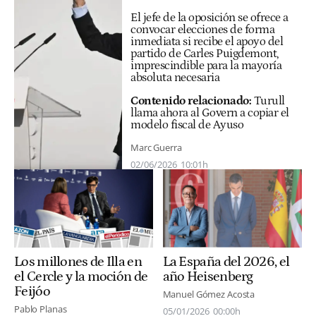
El jefe de la oposición se ofrece a
convocar elecciones de forma
inmediata si recibe el apoyo del
partido de Carles Puigdemont,
imprescindible para la mayoría
absoluta necesaria
Contenido relacionado:
Turull
llama ahora al Govern a copiar el
modelo fiscal de Ayuso
Marc Guerra
02/06/2026
10:01h
Los millones de Illa en
La España del 2026, el
el Cercle y la moción de
año Heisenberg
Feijóo
Manuel Gómez Acosta
Pablo Planas
05/01/2026
00:00h