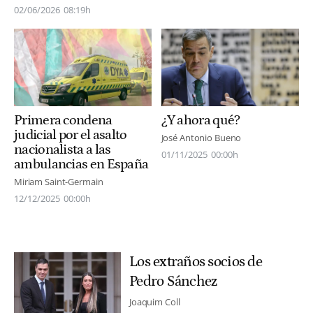
02/06/2026
08:19h
Primera condena
¿Y ahora qué?
judicial por el asalto
José Antonio Bueno
nacionalista a las
01/11/2025
00:00h
ambulancias en España
Miriam Saint-Germain
12/12/2025
00:00h
Los extraños socios de
Pedro Sánchez
Joaquim Coll