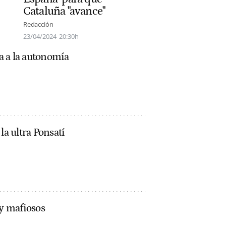
Cataluña "avance"
Redacción
23/04/2024
20:30h
a a la autonomía
la ultra Ponsatí
 y mafiosos