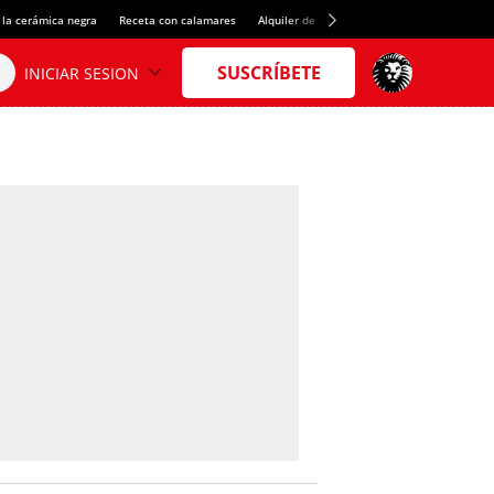
 la cerámica negra
Receta con calamares
Alquiler de habitaciones en España
Créd