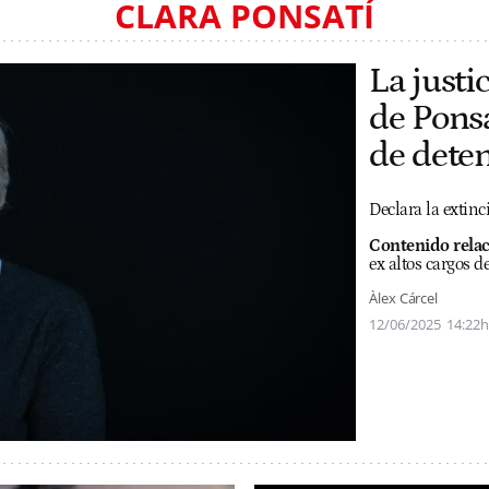
CLARA PONSATÍ
La justi
de Ponsa
de dete
Declara la extin
Contenido rela
ex altos cargos 
Àlex Cárcel
12/06/2025
14:22