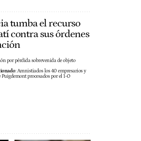
cia tumba el recurso
tí contra sus órdenes
nción
ción por pérdida sobrevenida de objeto
cionado
:
Amnistiados los 40 empresarios y
de Puigdemont procesados por el 1-O
h