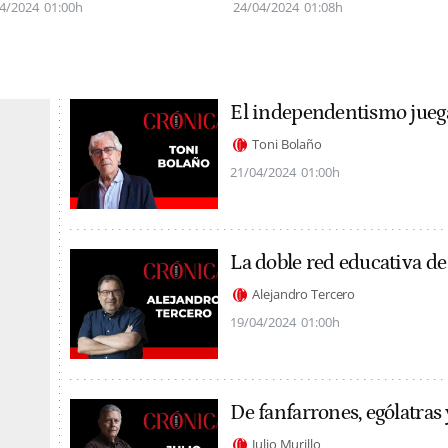
4/2024
01:00h
24/04/2024
01:08h
El independentismo jueg
Toni Bolaño
21/04/2024
01:00h
La doble red educativa de 
Alejandro Tercero
19/04/2024
01:00h
De fanfarrones, ególatras
Julio Murillo