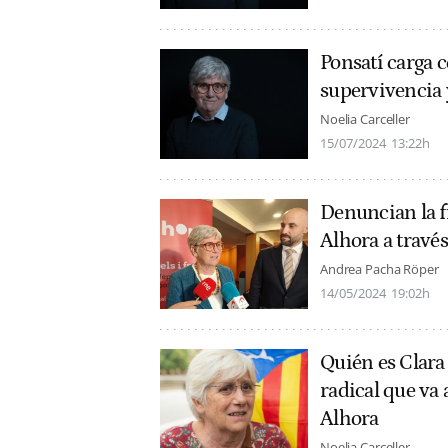
Ponsatí carga 
supervivencia y
Noelia Carceller
15/07/2024
13:22h
Denuncian la f
Alhora a través
Andrea Pacha Röper
14/05/2024
19:02h
Quién es Clara
radical que va
Alhora
Noelia Carceller