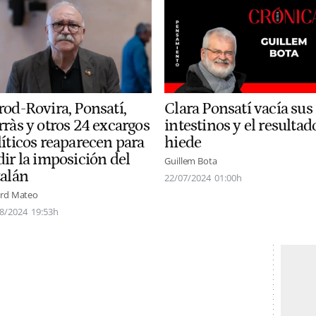
rod-Rovira, Ponsatí,
Clara Ponsatí vacía sus
rràs y otros 24 excargos
intestinos y el resultad
líticos reaparecen para
hiede
dir la imposición del
Guillem Bota
talán
22/07/2024
01:00h
rd Mateo
8/2024
19:53h