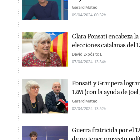
Gerard Mateo
09/04/2024
00:32h
Clara Ponsatí encabeza la
elecciones catalanas del 
David Expósito J.
07/04/2024
13:34h
Ponsatí y Graupera logran
12M (con la ayuda de Joel 
Gerard Mateo
02/04/2024
13:52h
Guerra fratricida por el 
de no tener proyecto polí