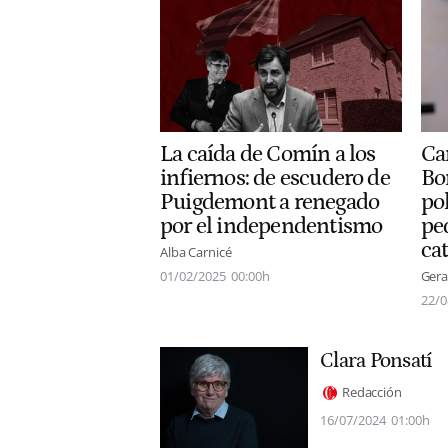
La caída de Comín a los
Ca
infiernos: de escudero de
Bo
Puigdemont a renegado
po
por el independentismo
pe
ca
Alba Carnicé
01/02/2025
00:00h
Gera
22/0
Clara Ponsatí
Redacción
16/07/2024
01:00h