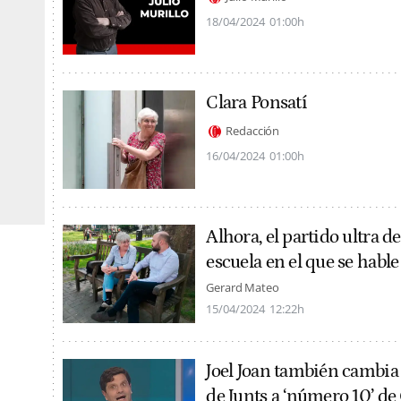
18/04/2024
01:00h
Clara Ponsatí
Redacción
16/04/2024
01:00h
Alhora, el partido ultra 
escuela en el que se hable
Gerard Mateo
15/04/2024
12:22h
Joel Joan también cambia d
de Junts a ‘número 10’ de