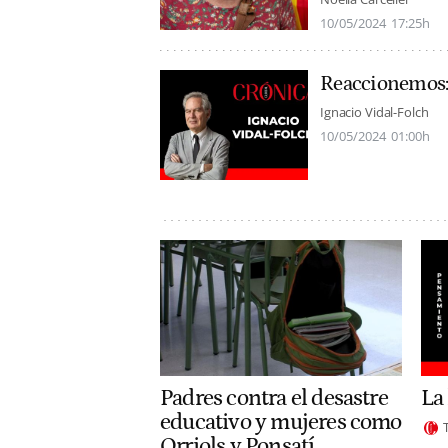
10/05/2024
17:25h
Reaccionemos: 
Ignacio Vidal-Folch
10/05/2024
01:00h
Padres contra el desastre
La
educativo y mujeres como
Orriols y Ponsatí