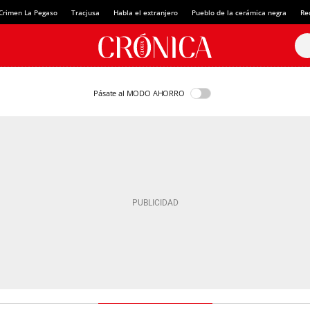
Crimen La Pegaso
Tracjusa
Habla el extranjero
Pueblo de la cerámica negra
Re
Pásate al MODO AHORRO