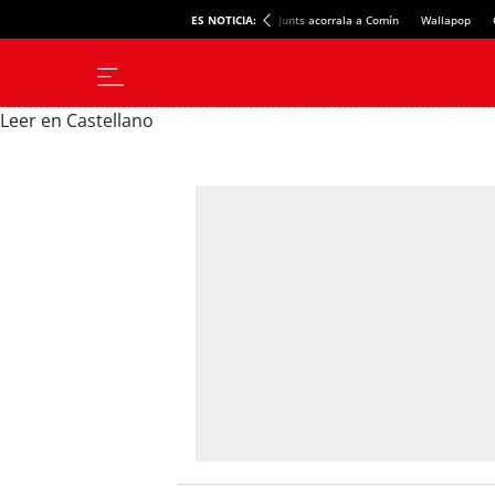
ES NOTICIA:
Junts acorrala a Comín
Wallapop
Leer en Castellano