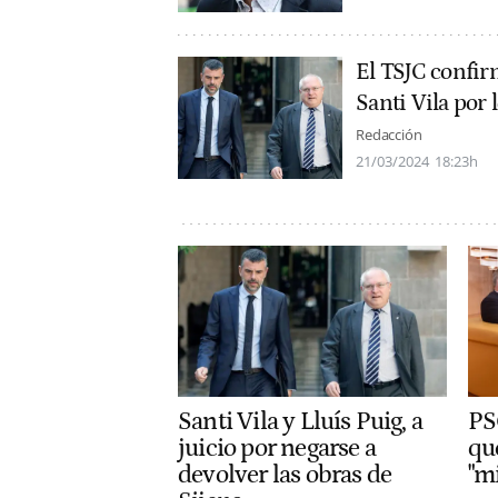
El TSJC confirm
Santi Vila por 
Redacción
21/03/2024
18:23h
Santi Vila y Lluís Puig, a
PS
juicio por negarse a
qu
devolver las obras de
"m