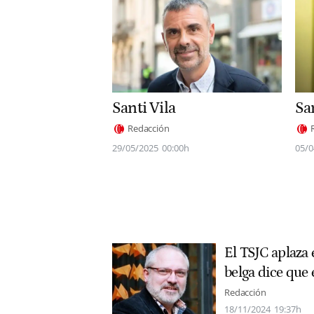
Santi Vila
San
Redacción
29/05/2025
00:00h
05/0
El TSJC aplaza e
belga dice que e
Redacción
18/11/2024
19:37h