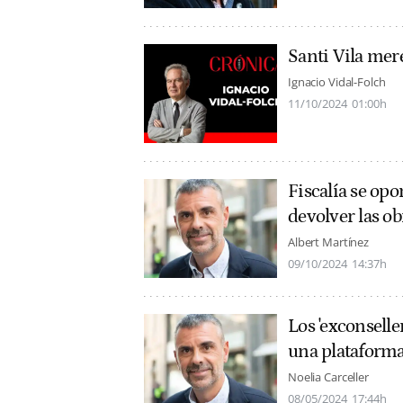
Santi Vila mer
Ignacio Vidal-Folch
11/10/2024
01:00h
Fiscalía se opo
devolver las ob
Albert Martínez
09/10/2024
14:37h
Los 'exconsell
una plataforma 
Noelia Carceller
08/05/2024
17:44h