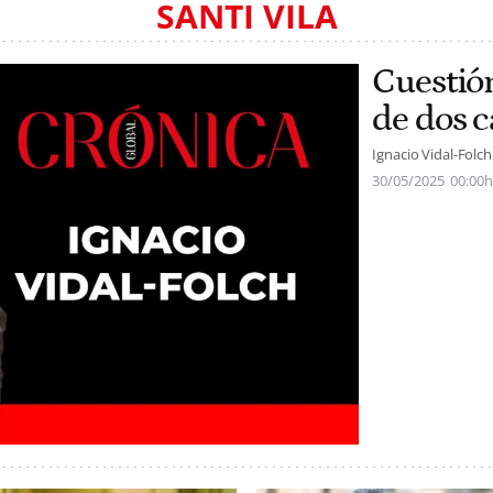
SANTI VILA
Cuestió
de dos c
Ignacio Vidal-Folch
30/05/2025
00:00