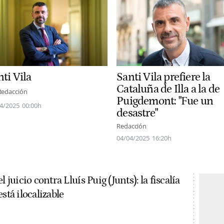
ti Vila
Santi Vila prefiere la
Cataluña de Illa a la de
Redacción
Puigdemont: "Fue un
4/2025
00:00h
desastre"
Redacción
04/04/2025
16:20h
l juicio contra Lluís Puig (Junts): la fiscalía
stá ilocalizable