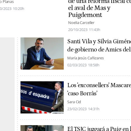
de una reforma fiscal c
o Planas
el aval de Mas y
0/2023
10:20h
Puigdemont
Noelia Carceller
20/10/2023
11:43h
Santi Vila y Sílvia Gimén
de gobierno de Amics del
María Jesús Cañizares
02/03/2023
18:58h
Los 'exconsellers' Mascare
'caso Borràs'
Sara Cid
23/02/2023
14:31h
El TSJC juzgará a Puig en 