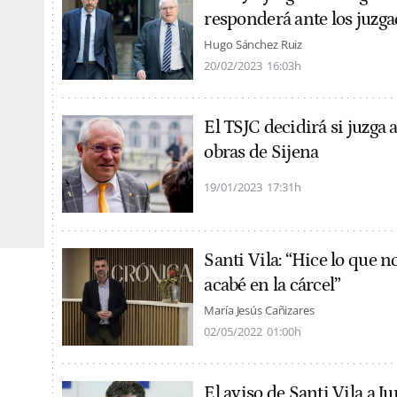
responderá ante los juzg
Hugo Sánchez Ruiz
20/02/2023
16:03h
El TSJC decidirá si juzga a
obras de Sijena
19/01/2023
17:31h
Santi Vila: “Hice lo que n
acabé en la cárcel”
María Jesús Cañizares
02/05/2022
01:00h
El aviso de Santi Vila a J