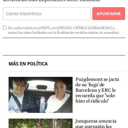
APUNTARME
De conformidad con el RGPD y la LOPDGDD, CRÓNICA GLOBALMEDIA S.L.
tratará los datos facilitados con la finalidad de remitirle noticias de actualidad.
MÁS EN POLÍTICA
Puigdemont se jacta
de su 'fuga' de
Barcelona y ERC le
recuerda que "solo
hizo el ridículo"
Junqueras anuncia
que apoyarán las