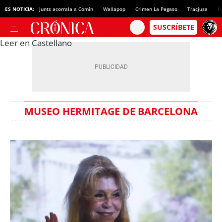
ES NOTICIA:
Junts acorrala a Comín
Wallapop
Crimen La Pegaso
Tracjusa
H
Leer en Castellano
MUSEO HERMITAGE DE BARCELONA