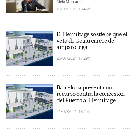
Aleix Mercader
16/09/2021
13:45h
El Hermitage sostiene que el
veto de Colau carece de
amparo legal
26/07/2021
17:29h
Barcelona presenta un
recurso contra la concesión
del Puerto al Hermitage
21/07/2021
18:45h