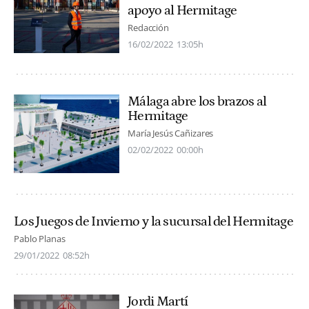
apoyo al Hermitage
Redacción
16/02/2022
13:05h
Málaga abre los brazos al
Hermitage
María Jesús Cañizares
02/02/2022
00:00h
Los Juegos de Invierno y la sucursal del Hermitage
Pablo Planas
29/01/2022
08:52h
Jordi Martí