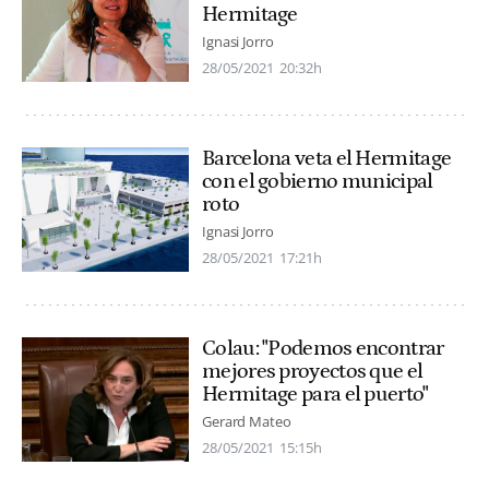
Hermitage
Ignasi Jorro
28/05/2021
20:32h
Barcelona veta el Hermitage
con el gobierno municipal
roto
Ignasi Jorro
28/05/2021
17:21h
Colau: "Podemos encontrar
mejores proyectos que el
Hermitage para el puerto"
Gerard Mateo
28/05/2021
15:15h