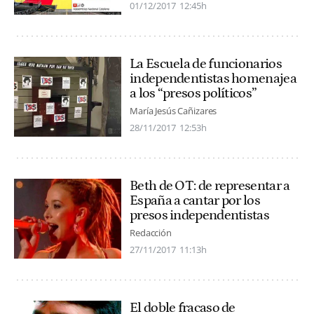
01/12/2017
12:45h
La Escuela de funcionarios
independentistas homenajea
a los “presos políticos”
María Jesús Cañizares
28/11/2017
12:53h
Beth de OT: de representar a
España a cantar por los
presos independentistas
Redacción
27/11/2017
11:13h
El doble fracaso de