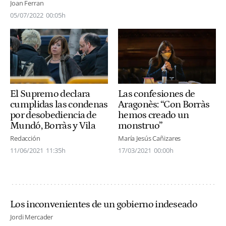
Joan Ferran
05/07/2022
00:05h
El Supremo declara
Las confesiones de
cumplidas las condenas
Aragonès: “Con Borràs
por desobediencia de
hemos creado un
Mundó, Borràs y Vila
monstruo”
Redacción
María Jesús Cañizares
11/06/2021
11:35h
17/03/2021
00:00h
Los inconvenientes de un gobierno indeseado
Jordi Mercader