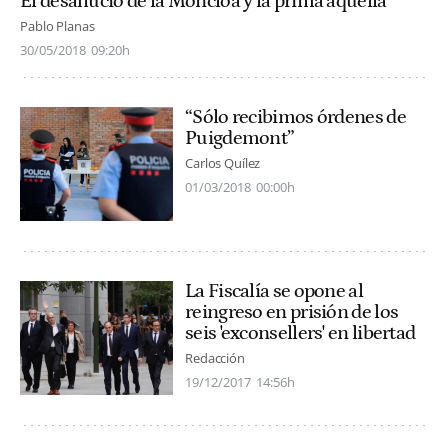
El desahucio de la Moncloa y la prima aquella
Pablo Planas
30/05/2018
09:20h
“Sólo recibimos órdenes de
Puigdemont”
Carlos Quílez
01/03/2018
00:00h
La Fiscalía se opone al
reingreso en prisión de los
seis 'exconsellers' en libertad
Redacción
19/12/2017
14:56h