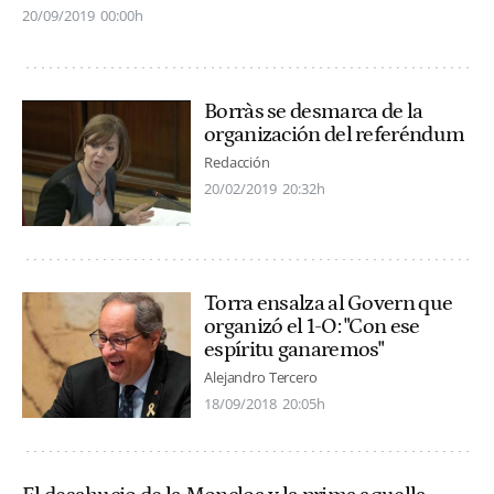
20/09/2019
00:00h
Borràs se desmarca de la
organización del referéndum
Redacción
20/02/2019
20:32h
Torra ensalza al Govern que
organizó el 1-O: "Con ese
espíritu ganaremos"
Alejandro Tercero
18/09/2018
20:05h