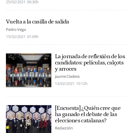
25/02/2021
00:30h
Vuelta a la casilla de salida
Pedro Vega
15/02/2021
01:09h
La jornada de reflexión de los
candidatos: películas, calçots
y arroces
Jaume Cladera
13/02/2021
10:12h
[Encuesta] ¿Quién cree que
ha ganado el debate de las
elecciones catalanas?
Redacción