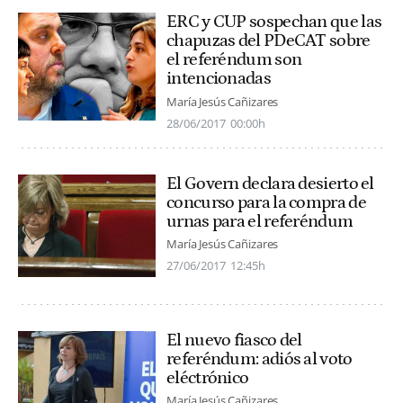
ERC y CUP sospechan que las
chapuzas del PDeCAT sobre
el referéndum son
intencionadas
María Jesús Cañizares
28/06/2017
00:00h
El Govern declara desierto el
concurso para la compra de
urnas para el referéndum
María Jesús Cañizares
27/06/2017
12:45h
El nuevo fiasco del
referéndum: adiós al voto
eléctrónico
María Jesús Cañizares