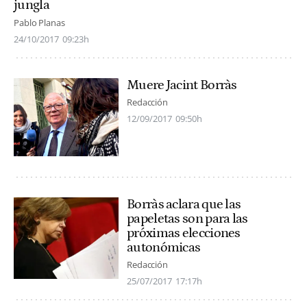
jungla
Pablo Planas
24/10/2017
09:23h
Muere Jacint Borràs
Redacción
12/09/2017
09:50h
Borràs aclara que las
papeletas son para las
próximas elecciones
autonómicas
Redacción
25/07/2017
17:17h