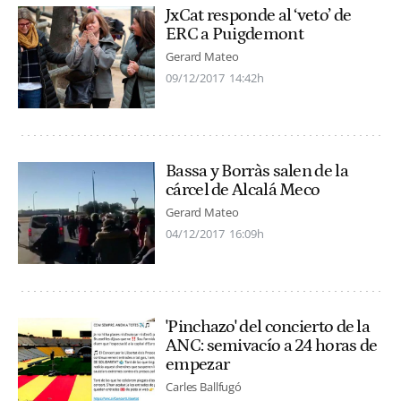
JxCat responde al ‘veto’ de
ERC a Puigdemont
Gerard Mateo
09/12/2017
14:42h
Bassa y Borràs salen de la
cárcel de Alcalá Meco
Gerard Mateo
04/12/2017
16:09h
'Pinchazo' del concierto de la
ANC: semivacío a 24 horas de
empezar
Carles Ballfugó