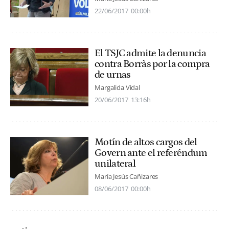
22/06/2017
00:00h
El TSJC admite la denuncia
contra Borràs por la compra
de urnas
Margalida Vidal
20/06/2017
13:16h
Motín de altos cargos del
Govern ante el referéndum
unilateral
María Jesús Cañizares
08/06/2017
00:00h