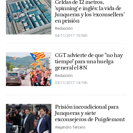
Celdas de 12 metros,
'spinning' e inglés: la vida de
Junqueras y los ‘exconsellers’
en prisión
Redacción
04/11/2017
16:56h
CGT advierte de que "no hay
tiempo" para una huelga
general el 8N
Redacción
03/11/2017
14:19h
Prisión incondicional para
Junqueras y siete
exconsejeros de Puigdemont
Alejandro Tercero