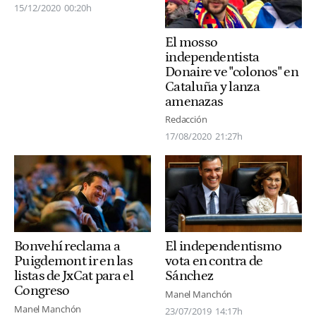
15/12/2020
00:20h
El mosso
independentista
Donaire ve "colonos" en
Cataluña y lanza
amenazas
Redacción
17/08/2020
21:27h
Bonvehí reclama a
El independentismo
Puigdemont ir en las
vota en contra de
listas de JxCat para el
Sánchez
Congreso
Manel Manchón
Manel Manchón
23/07/2019
14:17h