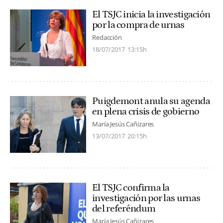
El TSJC inicia la investigación
por la compra de urnas
Redacción
18/07/2017
13:15h
Puigdemont anula su agenda
en plena crisis de gobierno
María Jesús Cañizares
13/07/2017
20:15h
El TSJC confirma la
investigación por las urnas
del referéndum
María Jesús Cañizares