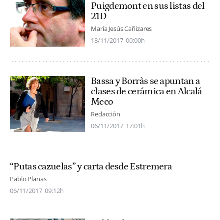
Puigdemont en sus listas del
21D
María Jesús Cañizares
18/11/2017
00:00h
Bassa y Borràs se apuntan a
clases de cerámica en Alcalá
Meco
Redacción
06/11/2017
17:01h
“Putas cazuelas” y carta desde Estremera
Pablo Planas
06/11/2017
09:12h