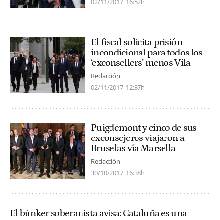
02/11/2017
16:52h
El fiscal solicita prisión
incondicional para todos los
‘exconsellers’ menos Vila
Redacción
02/11/2017
12:37h
Puigdemont y cinco de sus
exconsejeros viajaron a
Bruselas vía Marsella
Redacción
30/10/2017
16:38h
El búnker soberanista avisa: Cataluña es una