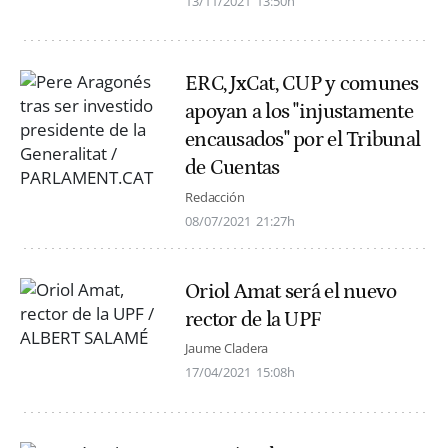
13/11/2021
13:50h
ERC, JxCat, CUP y comunes
apoyan a los "injustamente
encausados" por el Tribunal
de Cuentas
Redacción
08/07/2021
21:27h
Oriol Amat será el nuevo
rector de la UPF
Jaume Cladera
17/04/2021
15:08h