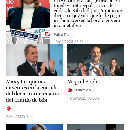
El PSC disuelve su agrupación en
Ripoll y Junts expulsa a sus dos
ediles de Sabadell. Jair Domínguez
dice en el juzgado que lo de pegar
un "puñetazo en la boca" a Vox era
una metáfora
Pablo Planas
15/04/2026
08:24h
Miquel Buch
Mas y Junqueras,
ausentes en la comida
Redacción
del décimo aniversario
11/09/2025
00:00h
del triunfo de JxSí
27/09/2025
19:05h