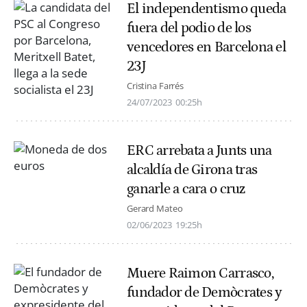
El independentismo queda
fuera del podio de los
vencedores en Barcelona el
23J
Cristina Farrés
24/07/2023
00:25h
ERC arrebata a Junts una
alcaldía de Girona tras
ganarle a cara o cruz
Gerard Mateo
02/06/2023
19:25h
Muere Raimon Carrasco,
fundador de Demòcrates y