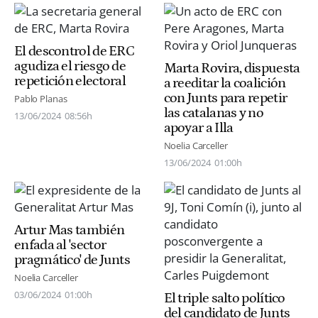
El descontrol de ERC
agudiza el riesgo de
Marta Rovira, dispuesta
repetición electoral
a reeditar la coalición
con Junts para repetir
Pablo Planas
las catalanas y no
13/06/2024
08:56h
apoyar a Illa
Noelia Carceller
13/06/2024
01:00h
Artur Mas también
enfada al 'sector
pragmático' de Junts
Noelia Carceller
03/06/2024
01:00h
El triple salto político
del candidato de Junts