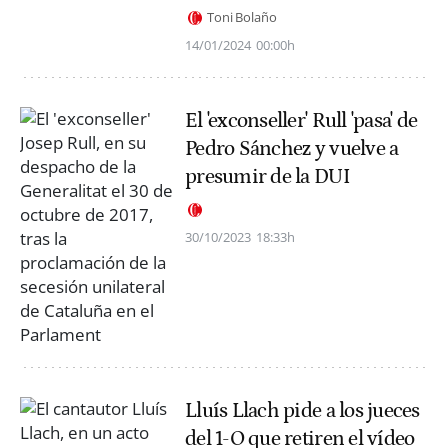
Toni Bolaño
14/01/2024
00:00h
El 'exconseller' Rull 'pasa' de
Pedro Sánchez y vuelve a
presumir de la DUI
30/10/2023
18:33h
Lluís Llach pide a los jueces
del 1-O que retiren el vídeo