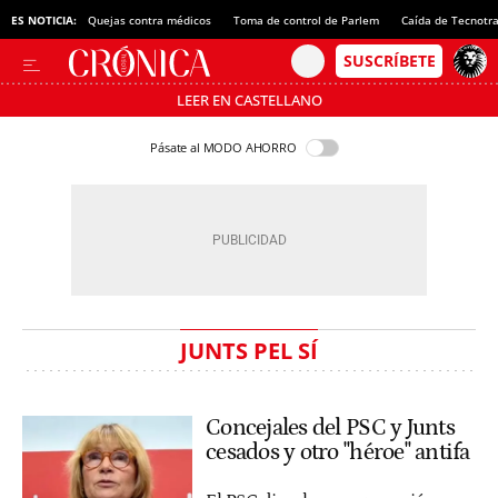
ES NOTICIA:
Quejas contra médicos
Toma de control de Parlem
Caída de Tecnotr
LEER EN CASTELLANO
Pásate al MODO AHORRO
JUNTS PEL SÍ
Concejales del PSC y Junts
cesados y otro "héroe" antifa