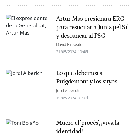
Artur Mas presiona a ERC
para resucitar a 'Junts pel Sí'
y desbancar al PSC
David Expósito J.
31/05/2024
10:48h
Lo que debemos a
Puigdemont y los suyos
Jordi Alberich
19/05/2024
01:02h
Muere el 'procés', ¡viva la
identidad!