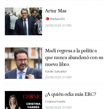
Artur Mas
Redacción
24/06/2024
01:00h
Madí regresa a la política
que nunca abandonó con su
nuevo libro
Xavier Salvador
23/06/2024
01:00h
¿A quién odia más ERC?
Cristina Farrés
16/06/2024
01:02h