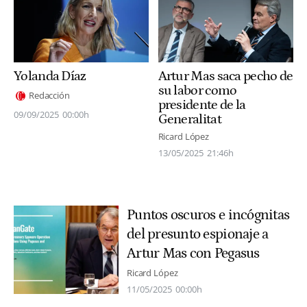
Yolanda Díaz
Artur Mas saca pecho de
su labor como
Redacción
presidente de la
09/09/2025
00:00h
Generalitat
Ricard López
13/05/2025
21:46h
Puntos oscuros e incógnitas
del presunto espionaje a
Artur Mas con Pegasus
Ricard López
11/05/2025
00:00h