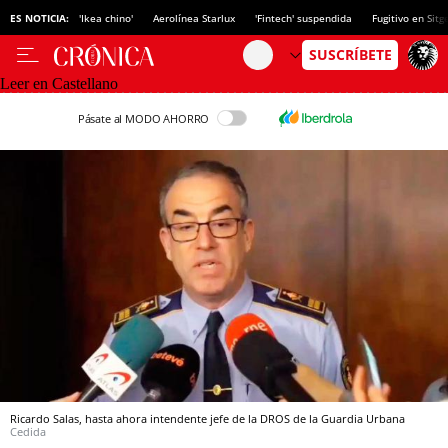
ES NOTICIA:
'Ikea chino'
Aerolínea Starlux
'Fintech' suspendida
Fugitivo en Sitg
Leer en Castellano
Pásate al MODO AHORRO
Ricardo Salas, hasta ahora intendente jefe de la DROS de la Guardia Urbana
Cedida