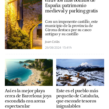
entre los más bonitos de
España: patrimonio
medieval y parking gratis
Con un imponente castillo, este
municipio de la provincia de
Girona destaca por su casco
antiguo y su castillo
Joan Colás
26/08/2024
15:41h
Así es la mejor playa
Este es el pueblo más
cerca de Barcelona: joya
pequeño de Cataluña,
escondida con arena
que esconde tesoros
espectacular
inigualables