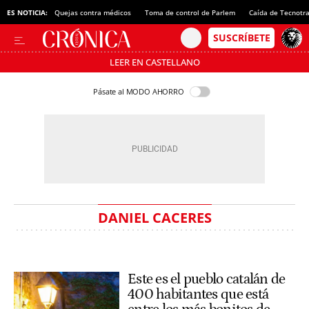
ES NOTICIA:
Quejas contra médicos
Toma de control de Parlem
Caída de Tecnotr
LEER EN CASTELLANO
Pásate al MODO AHORRO
DANIEL CACERES
Este es el pueblo catalán de
400 habitantes que está