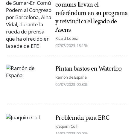
comuns llevan el
referéndum en su programa
y reivindica el legado de
Asens
Ricard López
07/07/2023
18:15h
Pintan bastos en Waterloo
Ramón de España
06/07/2023
00:30h
Problemón para ERC
Joaquim Coll
15/02/2023
00:00h