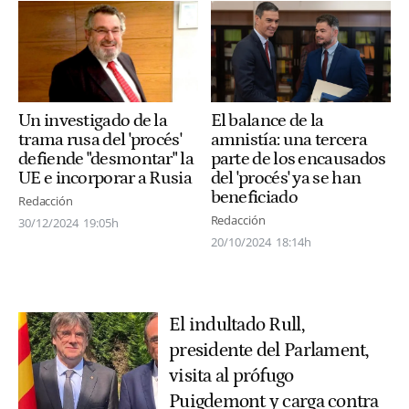
El balance de la
Un investigado de la
amnistía: una tercera
trama rusa del 'procés'
parte de los encausados
defiende "desmontar" la
del 'procés' ya se han
UE e incorporar a Rusia
beneficiado
Redacción
Redacción
30/12/2024
19:05h
20/10/2024
18:14h
El indultado Rull,
presidente del Parlament,
visita al prófugo
Puigdemont y carga contra