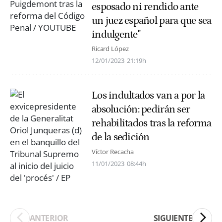
esposado ni rendido ante
un juez español para que sea
indulgente"
Ricard López
12/01/2023
21:19h
Los indultados van a por la
absolución: pedirán ser
rehabilitados tras la reforma
de la sedición
Víctor Recacha
11/01/2023
08:44h
ANTERIOR
SIGUIENTE