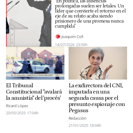
"En política, las ausencias
prolongadas suelen ser letales. Un
líder que convierte el retorno en el
eje de su relato acaba siendo
prisionero de una promesa nunca
cumplida"
Joaquim Coll
14/07/2026
23:50h
El Tribunal
La exdirectora del CNI,
Constitucional "avalará
imputada en una
la amnistía" del 'procés'
segunda causa por el
presunto espionaje con
Ricard López
Pegasus
20/05/2025
17:04h
Redacción
21/01/2025
18:04h