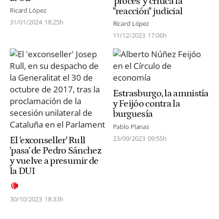
'procés' y critica la
"reacción" judicial
Ricard López
31/01/2024
18:25h
Ricard López
11/12/2023
17:06h
Estrasburgo, la amnistía
y Feijóo contra la
burguesía
Pablo Planas
23/09/2023
09:55h
El 'exconseller' Rull
'pasa' de Pedro Sánchez
y vuelve a presumir de
la DUI
30/10/2023
18:33h