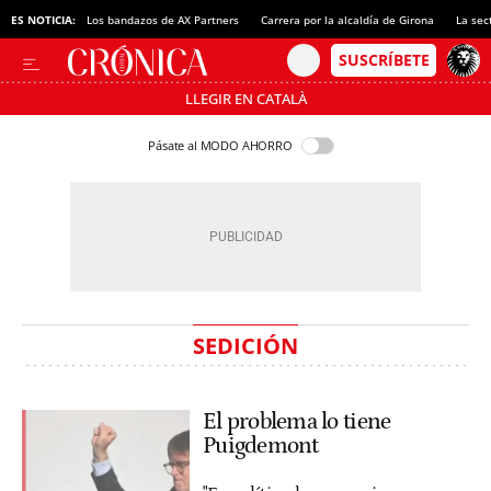
ES NOTICIA:
Los bandazos de AX Partners
Carrera por la alcaldía de Girona
La sec
LLEGIR EN CATALÀ
Pásate al MODO AHORRO
SEDICIÓN
El problema lo tiene
Puigdemont