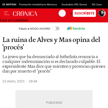
ES NOTICIA:
Promoción inmobiliaria Menorca
Escándalo ERC Girona
DO Cava
N
Leer en Castellano
Pásate al MODO AHORRO
La ruina de Alves y Mas opina del
'procés'
La joven que ha denunciado al futbolista renuncia a
cualquier indemnización si es declarado culpable. El
expresidente Mas dice que mienten y provocan quienes
dan por muerto el "procés"
22 enero, 2023
08:46