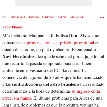
ARTUR MAS
TRIBUNAL SUPREMO
CÁRCEL
VIOLACIÓN
BRIANS 1
FRÍO
SEDICIÓN
Pablo Planas
Dani Alves
Más malas noticias para el futbolista
, que
consume
sus primeras horas en prisión provisional
en
estado de choque, perplejo y abatido. El entrenador
Xavi Hernández
dice que le sabe mal por el jugador, al
que recurrió la pasada temporada para crear buen
ambiente en el vestuario del FC Barcelona. La
coherencia de la joven de 23 años que le ha denunciado
contradicciones del astro brasileño
y las
han resultado
determinantes a la hora de determinar
su ingreso en la
cárcel sin fianza
. El último problema para Alves de una
larga lista de problemas es que la presunta victima ha