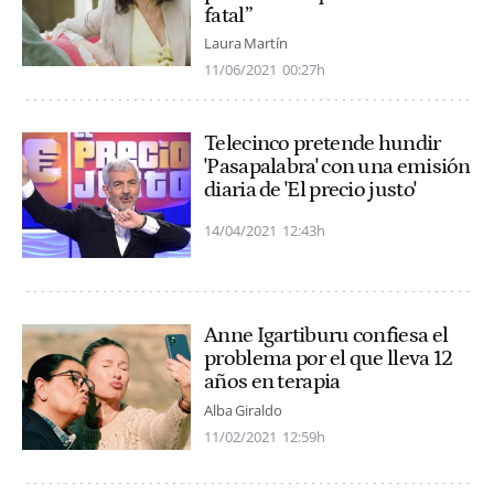
fatal”
Laura Martín
11/06/2021
00:27h
Telecinco pretende hundir
'Pasapalabra' con una emisión
diaria de 'El precio justo'
14/04/2021
12:43h
Anne Igartiburu confiesa el
problema por el que lleva 12
años en terapia
Alba Giraldo
11/02/2021
12:59h