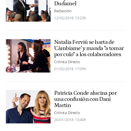
Dudamel
Redacción
12/02/2018
13:23h
Natalia Ferviú se harta de
'Cámbiame' y manda "a tomar
por culo" a los colaboradores
Crónica Directo
01/02/2018
17:09h
Patricia Conde alucina por
una confusión con Dani
Martin
Crónica Directo
26/01/2018
13:40h