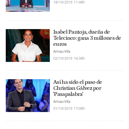
18/10/2019
11:48h
Isabel Pantoja, dueña de
Telecinco: gana 3 millones de
euros
Arnau Vila
02/10/2019
16:38h
Así ha sido el paso de
Christian Gálvez por
'Pasapalabra'
Arnau Vila
01/10/2019
17:08h