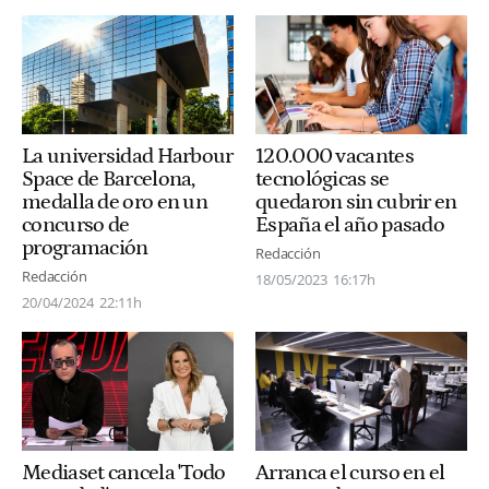
La universidad Harbour
120.000 vacantes
Space de Barcelona,
tecnológicas se
medalla de oro en un
quedaron sin cubrir en
concurso de
España el año pasado
programación
Redacción
Redacción
18/05/2023
16:17h
20/04/2024
22:11h
Mediaset cancela 'Todo
Arranca el curso en el