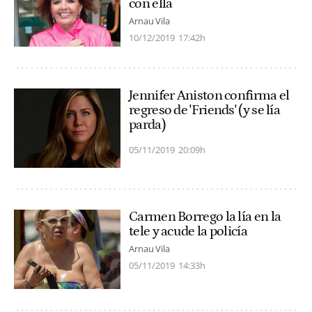
con ella
Arnau Vila
10/12/2019
17:42h
Jennifer Aniston confirma el
regreso de 'Friends' (y se lía
parda)
05/11/2019
20:09h
Carmen Borrego la lía en la
tele y acude la policía
Arnau Vila
05/11/2019
14:33h