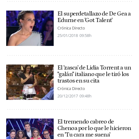
El superdetallazo de De Gea a
Edurne en 'Got Talent'
Crónica Directo
25/01/2018
09:58h
El 'zasca' de Lidia Torrent a un
"galán" italiano que le tiró los
trastos en su cita
Crónica Directo
20/12/2017
09:48h
El tremendo cabreo de
Chenoa por lo que le hicieron
en 'Tu cara me suena'