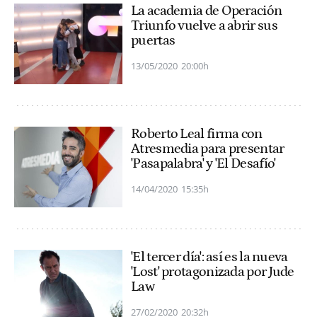
La academia de Operación
Triunfo vuelve a abrir sus
puertas
13/05/2020
20:00h
Roberto Leal firma con
Atresmedia para presentar
'Pasapalabra' y 'El Desafío'
14/04/2020
15:35h
'El tercer día': así es la nueva
'Lost' protagonizada por Jude
Law
27/02/2020
20:32h