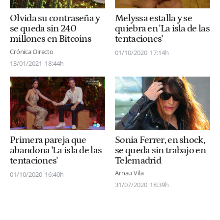
Olvida su contraseña y
Melyssa estalla y se
se queda sin 240
quiebra en 'La isla de las
millones en Bitcoins
tentaciones'
Crónica Directo
01/10/2020
17:14h
13/01/2021
18:44h
Primera pareja que
Sonia Ferrer, en shock,
abandona 'La isla de las
se queda sin trabajo en
tentaciones'
Telemadrid
Arnau Vila
01/10/2020
16:40h
31/07/2020
18:39h