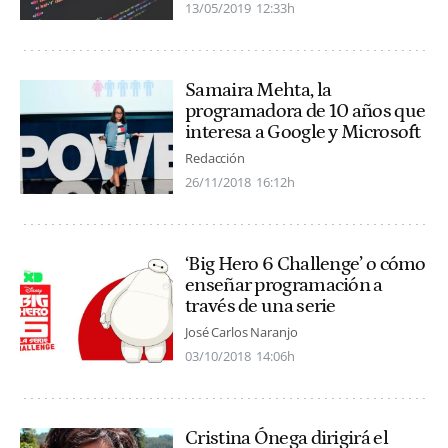
13/05/2019
12:33h
Samaira Mehta, la
programadora de 10 años que
interesa a Google y Microsoft
Redacción
26/11/2018
16:12h
‘Big Hero 6 Challenge’ o cómo
enseñar programación a
través de una serie
José Carlos Naranjo
03/10/2018
14:06h
Cristina Ónega dirigirá el