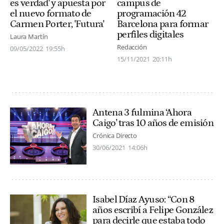
es verdad' y apuesta por
campus de
el nuevo formato de
programación 42
Carmen Porter, 'Futura'
Barcelona para formar
perfiles digitales
Laura Martín
Redacción
09/05/2022
19:55h
15/11/2021
20:11h
Antena 3 fulmina ‘Ahora
Caigo’ tras 10 años de emisión
Crónica Directo
30/06/2021
14:06h
Isabel Díaz Ayuso: “Con 8
años escribí a Felipe González
para decirle que estaba todo