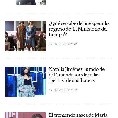
¿Qué se sabe del inesperado
regreso de 'El Ministerio del
tiempo'?
27/02/2020
20:19h
Natalia Jiménez, jurado de
'OT', manda a arder a las
"perras" de sus 'haters'
17/02/2020
19:19h
El tremendo zasca de María