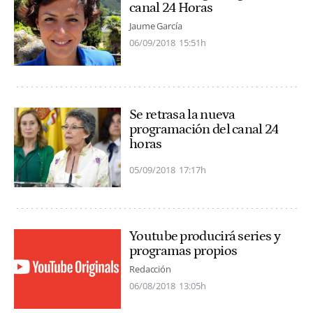
canal 24 Horas
Jaume García
06/09/2018
15:51h
Se retrasa la nueva
programación del canal 24
horas
05/09/2018
17:17h
Youtube producirá series y
programas propios
Redacción
06/08/2018
13:05h