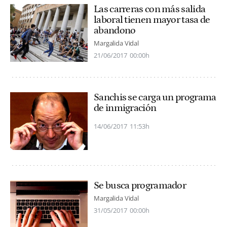
Las carreras con más salida
laboral tienen mayor tasa de
abandono
Margalida Vidal
21/06/2017
00:00h
Sanchis se carga un programa
de inmigración
14/06/2017
11:53h
Se busca programador
Margalida Vidal
31/05/2017
00:00h