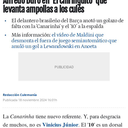
Alfredo Duro en ‘El Chiringuito’ que
levanta ampollas a los culés
El delantero brasileño del Barça anotó un golazo de
falta con la 'Canarinha' y el '10' a la espalda
Más información:
el vídeo de Maldini que
desmonta el fuera de juego semiautomático que
anuló un gol a Lewandowski en Anoeta
Redacción Culemanía
Publicada
18 noviembre 2024
16:01h
La
C
anarinha
tiene nuevo referente. Y, para desgracia
Vinicius Júnior
10
de muchos, no es
. El '
' es un dorsal