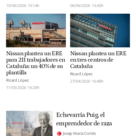
10/06/2026
10:14h
06/06/2026
13:43h
Nissan plantea un ERE
Nissan plantea un ERE
en tres centros de
para 211 trabajadores en
Cataluña
Cataluña: un 40% de su
plantilla
Ricard López
Ricard López
27/04/2026
16:48h
11/05/2026
16:20h
Echevarría Puig, el
emprendedor de raza
Josep Maria Cortés