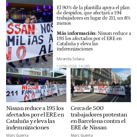
El 90% de la plantilla apoya el plan
de despidos, que afectará a 194
trabajadores en lugar de 211, un 8%
menos
Más información:
Nissan reduce a
195 los afectados por el ERE en
Cataluña y eleva las
indemnizaciones
Miranda Solana
12/06/2026
14:28h
Nissan reduce a 195 los
Cerca de 500
afectados por el ERE en
trabajadores protestan
Cataluña y eleva las
en Barcelona contra el
indemnizaciones
ERE de Nissan
Marc Guerra
Marc Guerra