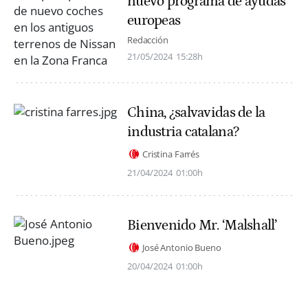
nuevo programa de ayudas
europeas
Redacción
21/05/2024
15:28h
China, ¿salvavidas de la
industria catalana?
Cristina Farrés
21/04/2024
01:00h
Bienvenido Mr. ‘Malshall’
José Antonio Bueno
20/04/2024
01:00h