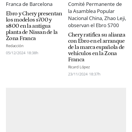
Ebro y Chery presentan
los modelos s700 y
s800 en la antigua
planta de Nissan de la
Chery ratifica su alianza
Zona Franca
con Ebro en el arranque
Redacción
de la marca española de
vehículos en la Zona
05/12/2024
18:38h
Franca
Ricard López
23/11/2024
18:37h