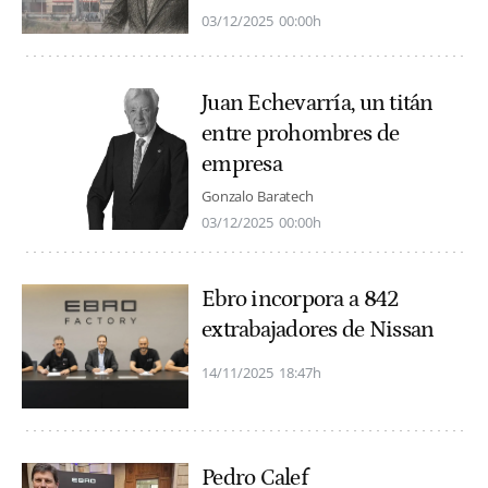
03/12/2025
00:00h
Juan Echevarría, un titán
entre prohombres de
empresa
Gonzalo Baratech
03/12/2025
00:00h
Ebro incorpora a 842
extrabajadores de Nissan
14/11/2025
18:47h
Pedro Calef