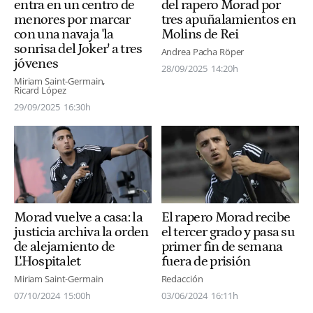
entra en un centro de
del rapero Morad por
menores por marcar
tres apuñalamientos en
con una navaja 'la
Molins de Rei
sonrisa del Joker' a tres
Andrea Pacha Röper
jóvenes
28/09/2025
14:20h
Miriam Saint-Germain
Ricard López
29/09/2025
16:30h
Morad vuelve a casa: la
El rapero Morad recibe
justicia archiva la orden
el tercer grado y pasa su
de alejamiento de
primer fin de semana
L'Hospitalet
fuera de prisión
Miriam Saint-Germain
Redacción
07/10/2024
15:00h
03/06/2024
16:11h