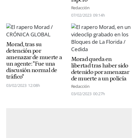
Redacción
07/02/2023
09:14h
Morad, tras su
detención por
amenazar de muerte a
Morad queda en
un agente: "Fue una
libertad tras haber sido
discusión normal de
detenido por amenazar
tráfico"
de muerte a un policía
03/02/2023
12:08h
Redacción
03/02/2023
00:27h