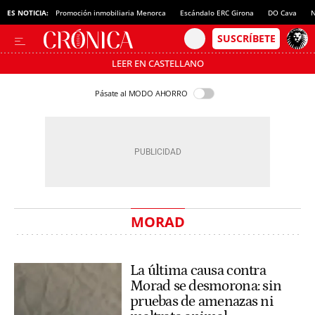
ES NOTICIA:
Promoción inmobiliaria Menorca
Escándalo ERC Girona
DO Cava
N
LEER EN CASTELLANO
Pásate al MODO AHORRO
MORAD
La última causa contra
Morad se desmorona: sin
pruebas de amenazas ni