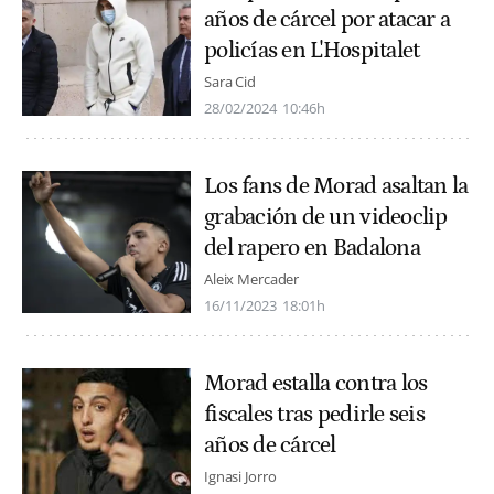
años de cárcel por atacar a
policías en L'Hospitalet
Sara Cid
28/02/2024
10:46h
Los fans de Morad asaltan la
grabación de un videoclip
del rapero en Badalona
Aleix Mercader
16/11/2023
18:01h
Morad estalla contra los
fiscales tras pedirle seis
años de cárcel
Ignasi Jorro