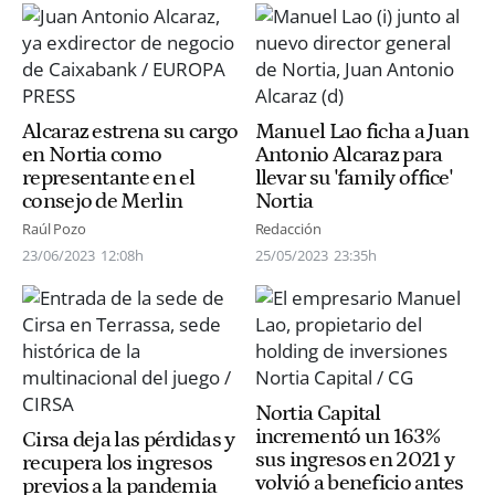
Alcaraz estrena su cargo
Manuel Lao ficha a Juan
en Nortia como
Antonio Alcaraz para
representante en el
llevar su 'family office'
consejo de Merlin
Nortia
Raúl Pozo
Redacción
23/06/2023
12:08h
25/05/2023
23:35h
Nortia Capital
incrementó un 163%
Cirsa deja las pérdidas y
sus ingresos en 2021 y
recupera los ingresos
volvió a beneficio antes
previos a la pandemia