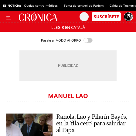
ES NOTICIA:
Quejas contra médicos
Toma de control de Parlem
Caída de Tecnotr
LLEGIR EN CATALÀ
Pásate al MODO AHORRO
MANUEL LAO
Rahola, Lao y Pilarín Bayés,
en la ‘fila cero’ para saludar
al Papa