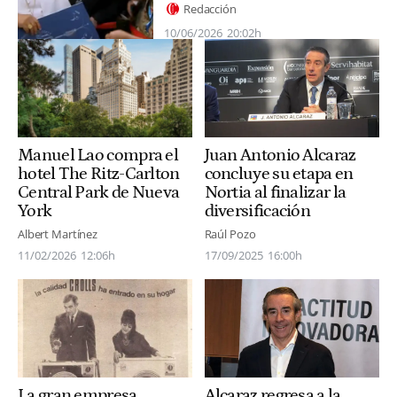
Redacción
10/06/2026
20:02h
Juan Antonio Alcaraz
Manuel Lao compra el
concluye su etapa en
hotel The Ritz-Carlton
Nortia al finalizar la
Central Park de Nueva
diversificación
York
Raúl Pozo
Albert Martínez
17/09/2025
16:00h
11/02/2026
12:06h
La gran empresa
Alcaraz regresa a la