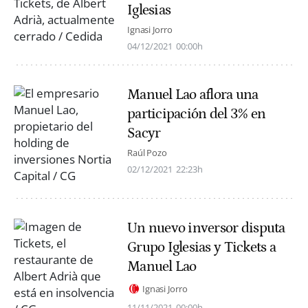
Iglesias
Ignasi Jorro
04/12/2021
00:00h
Manuel Lao aflora una
participación del 3% en
Sacyr
Raúl Pozo
02/12/2021
22:23h
Un nuevo inversor disputa
Grupo Iglesias y Tickets a
Manuel Lao
Ignasi Jorro
11/11/2021
00:00h