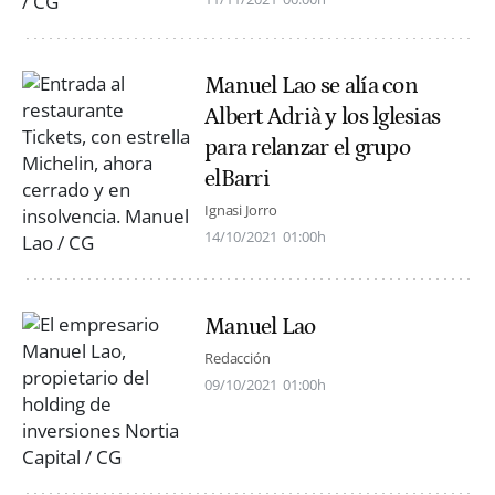
Manuel Lao se alía con
Albert Adrià y los lglesias
para relanzar el grupo
elBarri
Ignasi Jorro
14/10/2021
01:00h
Manuel Lao
Redacción
09/10/2021
01:00h