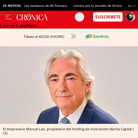
ES NOTICIA:
Los bandazos de AX Partners
Carrera por la alcaldía de Girona
La sec
Leer en Castellano
Pásate al MODO AHORRO
El empresario Manuel Lao, propietario del holding de inversiones Nortia Capital /
CG