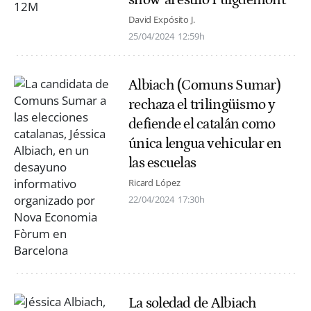
David Expósito J.
25/04/2024
12:59h
Albiach (Comuns Sumar)
rechaza el trilingüismo y
defiende el catalán como
única lengua vehicular en
las escuelas
Ricard López
22/04/2024
17:30h
La soledad de Albiach