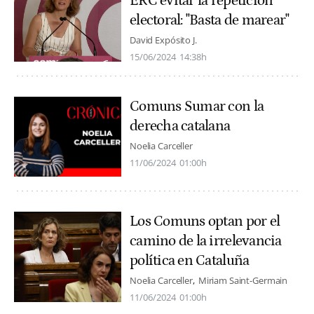
ERC evitar la repetición
electoral: "Basta de marear"
David Expósito J.
15/06/2024
14:38h
Comuns Sumar con la
derecha catalana
Noelia Carceller
11/06/2024
01:00h
Los Comuns optan por el
camino de la irrelevancia
política en Cataluña
Noelia Carceller
Miriam Saint-Germain
11/06/2024
01:00h