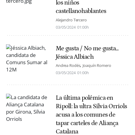
los niños
castellanohablantes
Alejandro Tercero
03/05/2024
01:00h
Me gusta / No me gusta...
Jéssica Albiach
Andrea Rodés
Joaquín Romero
03/05/2024
01:00h
La última polémica en
Ripoll: la ultra Sílvia Orriols
acusa a los comunes de
tapar carteles de Aliança
Catalana