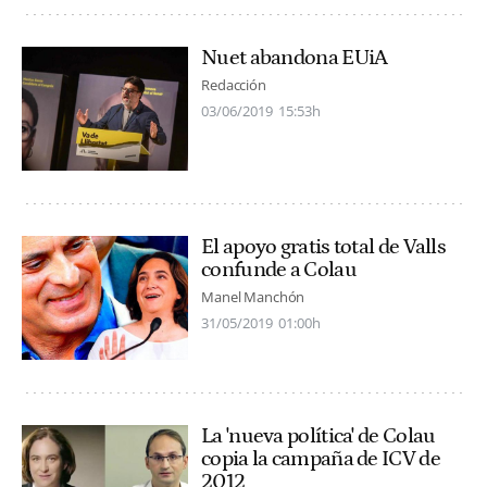
Nuet abandona EUiA
Redacción
03/06/2019
15:53h
El apoyo gratis total de Valls
confunde a Colau
Manel Manchón
31/05/2019
01:00h
La 'nueva política' de Colau
copia la campaña de ICV de
2012