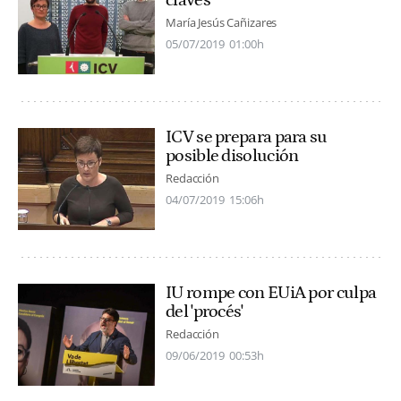
María Jesús Cañizares
05/07/2019
01:00h
ICV se prepara para su
posible disolución
Redacción
04/07/2019
15:06h
IU rompe con EUiA por culpa
del 'procés'
Redacción
09/06/2019
00:53h