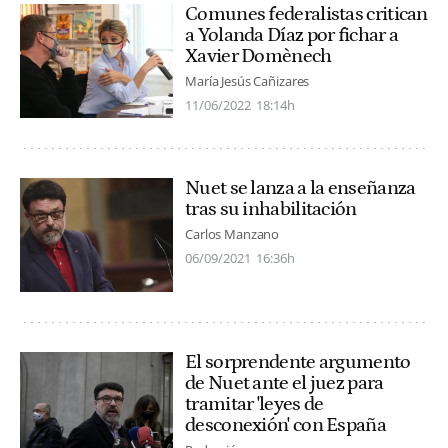
Comunes federalistas critican
a Yolanda Díaz por fichar a
Xavier Domènech
María Jesús Cañizares
11/06/2022
18:14h
Nuet se lanza a la enseñanza
tras su inhabilitación
Carlos Manzano
06/09/2021
16:36h
El sorprendente argumento
de Nuet ante el juez para
tramitar 'leyes de
desconexión' con España