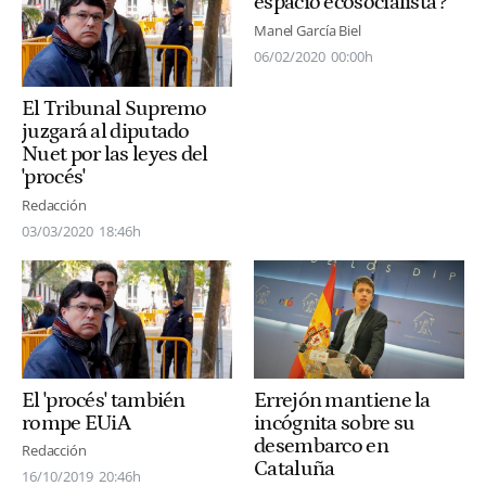
espacio ecosocialista'?
Manel García Biel
06/02/2020
00:00h
El Tribunal Supremo
juzgará al diputado
Nuet por las leyes del
'procés'
Redacción
03/03/2020
18:46h
El 'procés' también
Errejón mantiene la
rompe EUiA
incógnita sobre su
desembarco en
Redacción
Cataluña
16/10/2019
20:46h