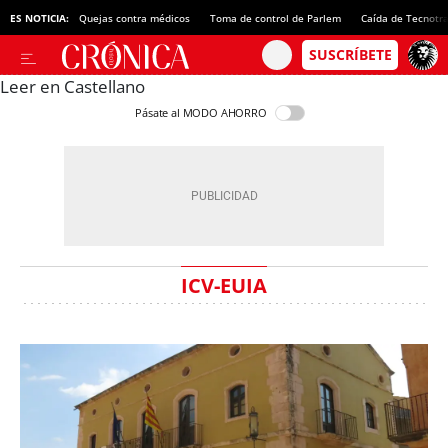
ES NOTICIA:
Quejas contra médicos
Toma de control de Parlem
Caída de Tecnotr
Leer en Castellano
Pásate al MODO AHORRO
ICV-EUIA