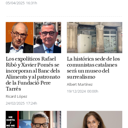
05/04/2025
16:31h
Los expolíticos Rafael
La histórica sede de los
Ribó y Xavier Pomés se
comunistas catalanes
incorporan al Banc dels
será un museo del
Aliments y al patronato
surrealismo
de la Fundació Pere
Albert Martínez
Tarrés
19/12/2024
00:00h
Ricard López
24/02/2025
17:24h