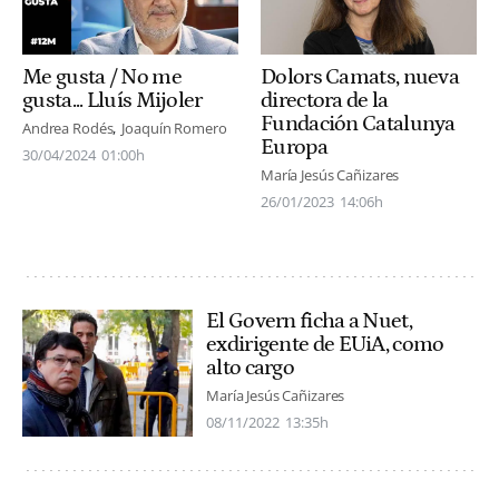
Me gusta / No me
Dolors Camats, nueva
gusta... Lluís Mijoler
directora de la
Fundación Catalunya
Andrea Rodés
Joaquín Romero
Europa
30/04/2024
01:00h
María Jesús Cañizares
26/01/2023
14:06h
El Govern ficha a Nuet,
exdirigente de EUiA, como
alto cargo
María Jesús Cañizares
08/11/2022
13:35h