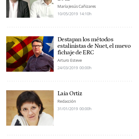
María Jesús Cañizares
10/05/2019
14:10h
Destapan los métodos
estalinistas de Nuet, el nuevo
fichaje de ERC
Arturo Esteve
24/03/2019
00:00h
Laia Ortiz
Redacción
31/01/2019
00:00h