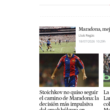
Maradona, mej
Lluís Regàs
18/07/2026
10:29h
Stoichkov no quiso seguir
La
el camino de Maradona: la
La
decisión más impulsiva
co