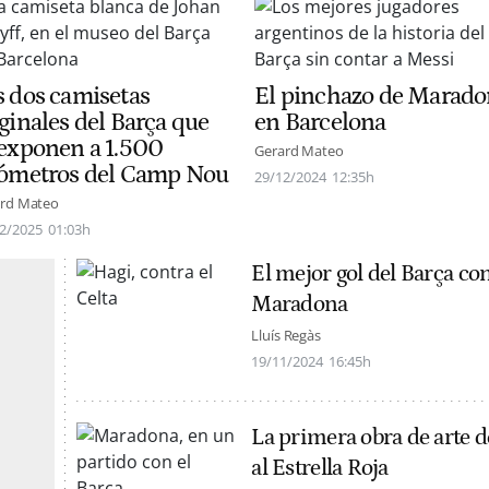
s dos camisetas
El pinchazo de Marad
ginales del Barça que
en Barcelona
 exponen a 1.500
Gerard Mateo
lómetros del Camp Nou
29/12/2024
12:35h
rd Mateo
2/2025
01:03h
El mejor gol del Barça con
Maradona
Lluís Regàs
19/11/2024
16:45h
La primera obra de arte d
al Estrella Roja