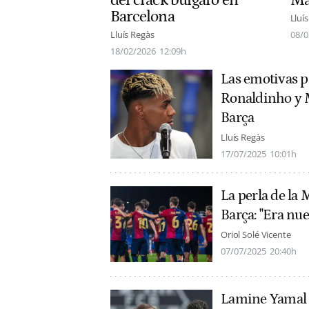
del crack búlgaro en
Ma
Barcelona
Lluí
Lluís Regàs
08/0
18/02/2026
12:09h
Las emotivas 
Ronaldinho y Me
Barça
Lluís Regàs
17/07/2025
10:01h
La perla de la
Barça: "Era nu
Oriol Solé Vicente
07/07/2025
20:40h
Lamine Yamal h