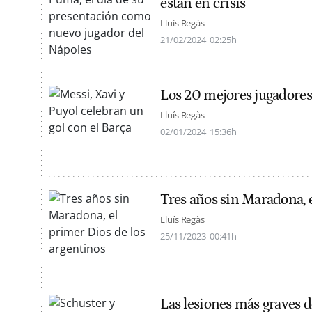
están en crisis
Lluís Regàs
21/02/2024
02:25h
Los 20 mejores jugadores 
Lluís Regàs
02/01/2024
15:36h
Tres años sin Maradona, e
Lluís Regàs
25/11/2023
00:41h
Las lesiones más graves de