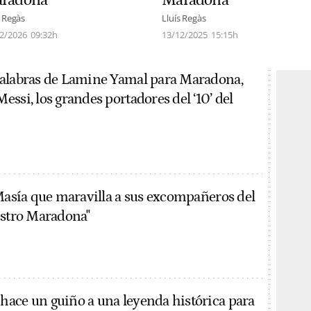
Maradona
radona
Lluís Regàs
s Regàs
13/12/2025
15:15h
2/2026
09:32h
palabras de Lamine Yamal para Maradona,
ssi, los grandes portadores del ‘10’ del
 Masía que maravilla a sus excompañeros del
estro Maradona"
ace un guiño a una leyenda histórica para