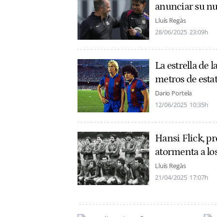
anunciar su nu
Lluís Regàs
28/06/2025
23:09h
La estrella de
metros de estatu
Dario Portela
12/06/2025
10:35h
Hansi Flick, p
atormenta a los
Lluís Regàs
21/04/2025
17:07h