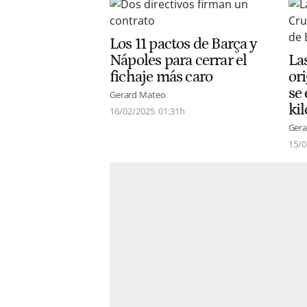
Los 11 pactos de Barça y
Nápoles para cerrar el
La
fichaje más caro
ori
se
Gerard Mateo
ki
16/02/2025
01:31h
Gera
15/0