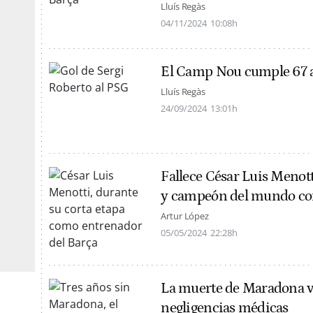
Lluís Regàs
04/11/2024
10:08h
El Camp Nou cumple 67 añ
Lluís Regàs
24/09/2024
13:01h
Fallece César Luis Menott
y campeón del mundo co
Artur López
05/05/2024
22:28h
La muerte de Maradona va
negligencias médicas