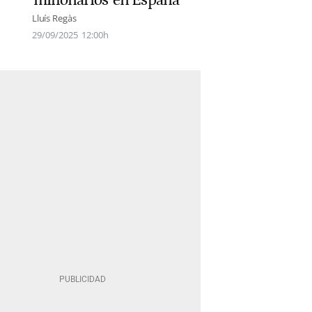
'millonarios' en España
Lluís Regàs
29/09/2025
12:00h