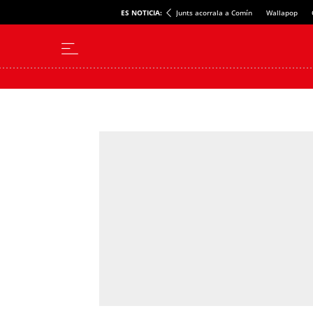
ES NOTICIA:
Junts acorrala a Comín
Wallapop