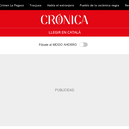
Crimen La Pegaso
Tracjusa
Habla el extranjero
Pueblo de la cerámica negra
Re
LLEGIR EN CATALÀ
Pásate al MODO AHORRO