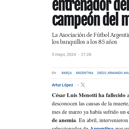
entrenador del
campeón del m
La Asociación de Fútbol Argenti
los banquillos a los 85 años
5 mayo, 2024
21:28
BARÇA
ARGENTINA
DIEGO ARMANDO M
Artur López
César Luis Menotti ha fallecido
a
desconocen las causas de la muerte
mes de marzo ya había sufrido un
de anemia
. En abril, intervenieron
Argentina
seleccionador de
por u