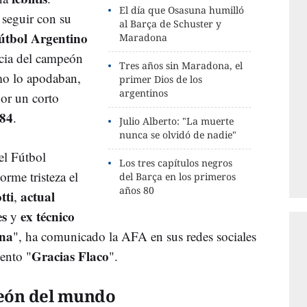
El día que Osasuna humilló
 seguir con su
al Barça de Schuster y
útbol Argentino
Maradona
icia del campeón
Tres años sin Maradona, el
mo lo apodaban,
primer Dios de los
argentinos
or un corto
84
.
Julio Alberto: "La muerte
nunca se olvidó de nadie"
l Fútbol
Los tres capítulos negros
rme tristeza el
del Barça en los primeros
años 80
tti
actual
,
es
ex técnico
y
na
", ha comunicado la AFA en sus redes sociales
Gracias Flaco
ento "
".
peón del mundo