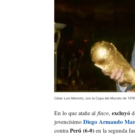
César Luis Menotti, con la Copa del Mundo de 197
excluyó
En lo que atañe al
flaco
,
de
Diego Armando Ma
jovencísimo
Perú
(6-0)
contra
en la segunda fase