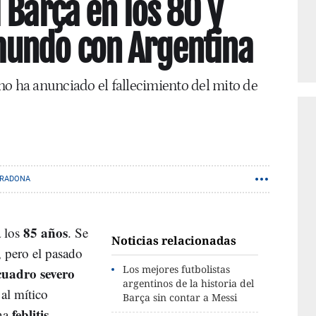
 Barça en los 80 y
undo con Argentina
no ha anunciado el fallecimiento del mito de
ARADONA
85 años
 los
. Se
Noticias relacionadas
, pero el pasado
Los mejores futbolistas
cuadro severo
argentinos de la historia del
 al mítico
Barça sin contar a Messi
feblitis
na
.