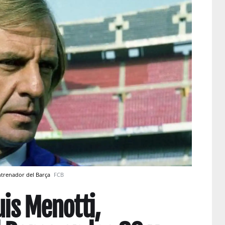
ntrenador del Barça
FCB
uis Menotti,