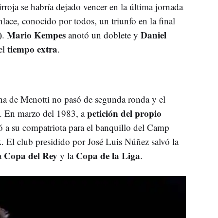
rroja se habría dejado vencer en la última jornada
nlace, conocido por todos, un triunfo en la final
)
Mario Kempes
Daniel
.
anotó un doblete y
tiempo extra
 el
.
na de Menotti no pasó de segunda ronda y el
petición del propio
o. En marzo del 1983, a
ó a su compatriota para el banquillo del Camp
k
. El club presidido por José Luis Núñez salvó la
Copa del Rey
Copa de la Liga
a
y la
.