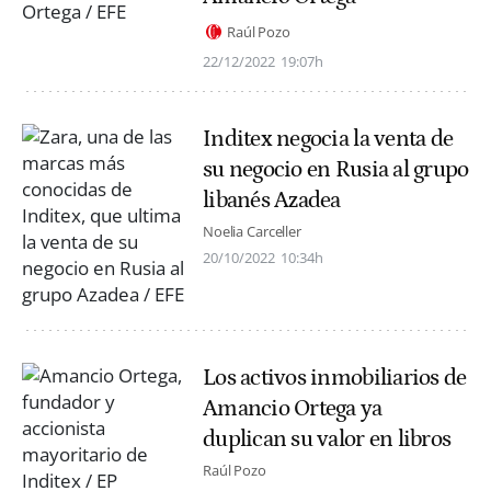
Raúl Pozo
22/12/2022
19:07h
Inditex negocia la venta de
su negocio en Rusia al grupo
libanés Azadea
Noelia Carceller
20/10/2022
10:34h
Los activos inmobiliarios de
Amancio Ortega ya
duplican su valor en libros
Raúl Pozo