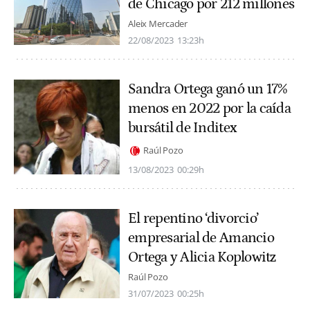
de Chicago por 212 millones
Aleix Mercader
22/08/2023
13:23h
Sandra Ortega ganó un 17%
menos en 2022 por la caída
bursátil de Inditex
Raúl Pozo
13/08/2023
00:29h
El repentino ‘divorcio’
empresarial de Amancio
Ortega y Alicia Koplowitz
Raúl Pozo
31/07/2023
00:25h