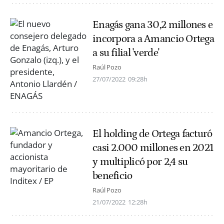
Enagás gana 30,2 millones e
incorpora a Amancio Ortega
a su filial 'verde'
Raúl Pozo
27/07/2022
09:28h
El holding de Ortega facturó
casi 2.000 millones en 2021
y multiplicó por 2,4 su
beneficio
Raúl Pozo
21/07/2022
12:28h