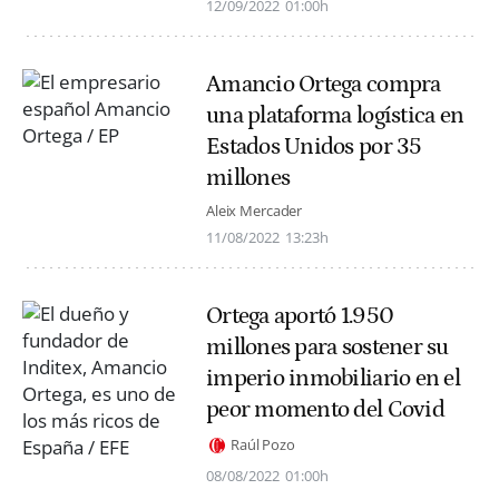
12/09/2022
01:00h
Amancio Ortega compra
una plataforma logística en
Estados Unidos por 35
millones
Aleix Mercader
11/08/2022
13:23h
Ortega aportó 1.950
millones para sostener su
imperio inmobiliario en el
peor momento del Covid
Raúl Pozo
08/08/2022
01:00h