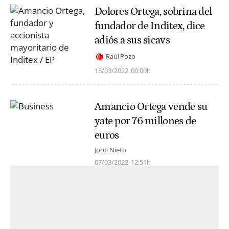
Dolores Ortega, sobrina del
fundador de Inditex, dice
adiós a sus sicavs
Raúl Pozo
13/03/2022
00:00h
Amancio Ortega vende su
yate por 76 millones de
euros
Jordi Nieto
07/03/2022
12:51h