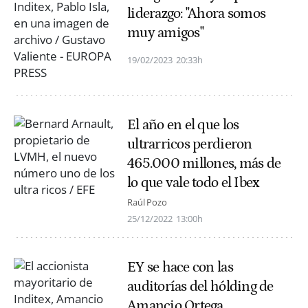
liderazgo: "Ahora somos
muy amigos"
19/02/2023
20:33h
El año en el que los
ultrarricos perdieron
465.000 millones, más de
lo que vale todo el Ibex
Raúl Pozo
25/12/2022
13:00h
EY se hace con las
auditorías del hólding de
Amancio Ortega