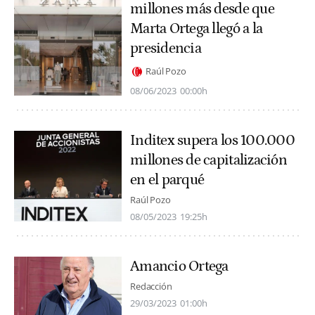
millones más desde que
Marta Ortega llegó a la
presidencia
Raúl Pozo
08/06/2023
00:00h
Inditex supera los 100.000
millones de capitalización
en el parqué
Raúl Pozo
08/05/2023
19:25h
Amancio Ortega
Redacción
29/03/2023
01:00h