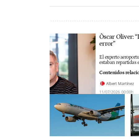
Òscar Oliver: 
error”
El experto aeroport
estaban repartidas 
Contenidos relaci
Albert Martínez
11/07/2026
00:00h