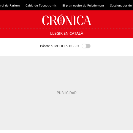
rol de Parlem
Caída de Tecnotramit
El plan oculto de Puigdemont
Succionador de c
LLEGIR EN CATALÀ
Pásate al MODO AHORRO