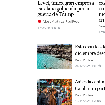
Level, única gran empresa
ea
catalana golpeada por la
en
guerra de Trump
mo
en
Albert Martínez
Raúl Pozo
Mira
17/04/2026
00:00h
12/0
Estos son los d
diciembre desd
Darío Portela
01/12/2025
16:07h
Así es la capit
Cataluña a part
Darío Portela
19/11/2025
16:00h