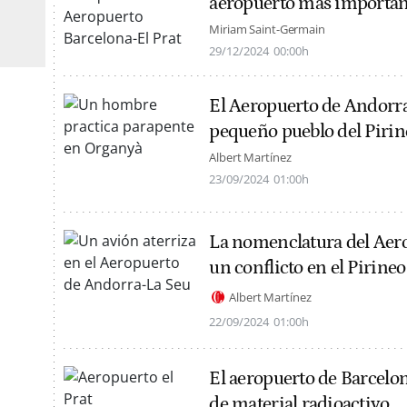
aeropuerto más importan
Miriam Saint-Germain
29/12/2024
00:00h
El Aeropuerto de Andorra
pequeño pueblo del Pirin
Albert Martínez
23/09/2024
01:00h
La nomenclatura del Aer
un conflicto en el Pirineo
Albert Martínez
22/09/2024
01:00h
El aeropuerto de Barcelon
de material radioactivo