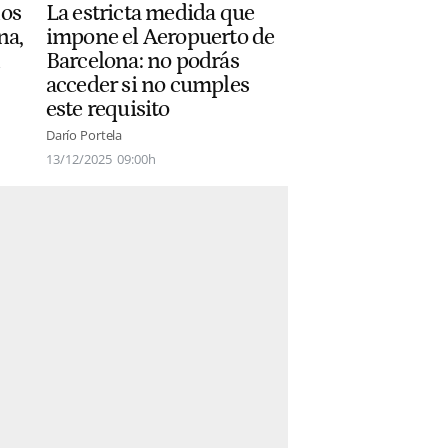
los
La estricta medida que
na,
impone el Aeropuerto de
Barcelona: no podrás
acceder si no cumples
este requisito
Darío Portela
13/12/2025
09:00h