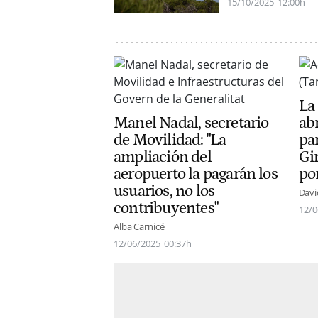
15/10/2025
12:00h
La
Manel Nadal, secretario
ab
de Movilidad: "La
pa
ampliación del
Gi
aeropuerto la pagarán los
po
usuarios, no los
Davi
contribuyentes"
12/0
Alba Carnicé
12/06/2025
00:37h