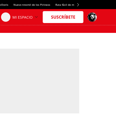
lítoris
Nuevo tresmil de los Pirineos
Ruta fácil de montaña
El arroz más meloso