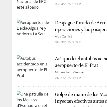
05/04/2025
13:35h
Despegue tímido de Aerop
operaciones y los pasajer
Alba Carnicé
01/03/2025
00:00h
Así quedó el autobús acci
aeropuerto de El Prat
Miriam Saint-Germain
24/01/2025
08:36h
Golpe de mano de los Moss
inyectan efectivos antes d