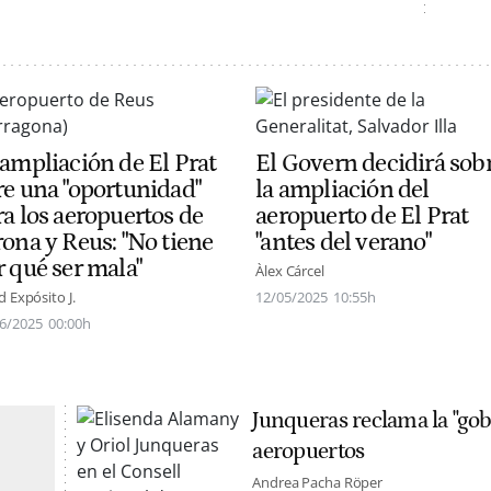
 ampliación de El Prat
El Govern decidirá sob
re una "oportunidad"
la ampliación del
ra los aeropuertos de
aeropuerto de El Prat
rona y Reus: "No tiene
"antes del verano"
r qué ser mala"
Àlex Cárcel
d Expósito J.
12/05/2025
10:55h
6/2025
00:00h
Junqueras reclama la "gob
aeropuertos
Andrea Pacha Röper