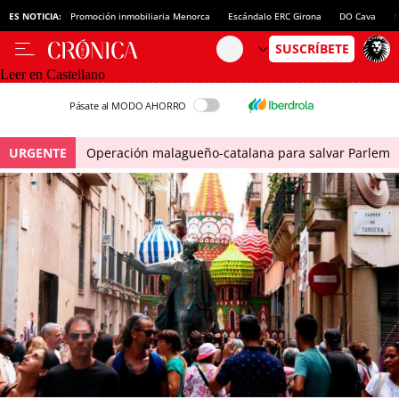
ES NOTICIA:
Promoción inmobiliaria Menorca
Escándalo ERC Girona
DO Cava
N
Leer en Castellano
Pásate al MODO AHORRO
URGENTE
Operación malagueño-catalana para salvar Parlem