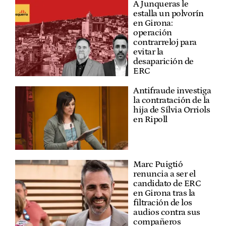
A Junqueras le
estalla un polvorín
en Girona:
operación
contrarreloj para
evitar la
desaparición de
ERC
Antifraude investiga
la contratación de la
hija de Sílvia Orriols
en Ripoll
Marc Puigtió
renuncia a ser el
candidato de ERC
en Girona tras la
filtración de los
audios contra sus
compañeros